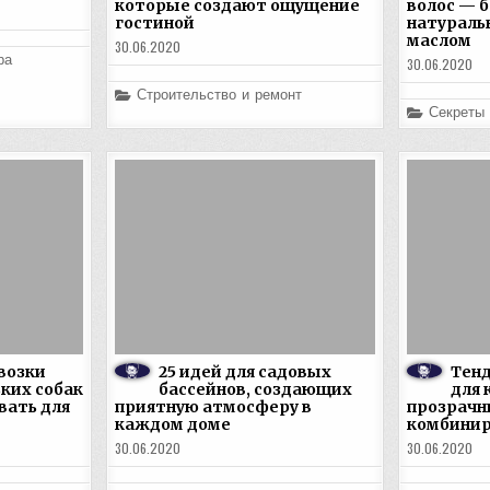
которые создают ощущение
волос — б
гостиной
натураль
маслом
30.06.2020
ра
30.06.2020
Posted
Строительство и ремонт
in
Posted
Секреты
in
возки
25 идей для садовых
Тенд
ких собак
бассейнов, создающих
для 
вать для
приятную атмосферу в
прозрачны
каждом доме
комбинир
30.06.2020
30.06.2020