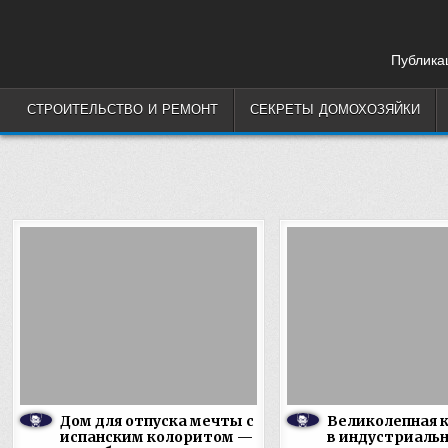
Skip
to
content
Публикац
СТРОИТЕЛЬСТВО И РЕМОНТ
СЕКРЕТЫ ДОМОХОЗЯЙКИ
Дом для отпуска мечты с
Великолепная 
испанским колоритом —
в индустриаль