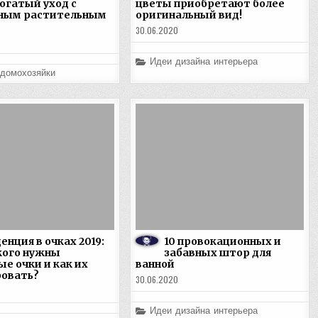
огатый уход с
цветы приобретают более
ным растительным
оригинальный вид!
30.06.2020
Posted
Идеи дизайна интерьера
in
 домохозяйки
енция в очках 2019:
10 провокационных и
кого нужны
забавных штор для
е очки и как их
ванной
овать?
30.06.2020
Posted
Идеи дизайна интерьера