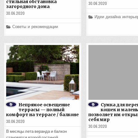
стильная обстановка
30.06.2020
загородного дома
30.06.2020
Posted
Идеи дизайна интерье
in
Posted
Советы и рекомендации
in
Непрямое освещение
Сумка для пере
террасы — полный
кошек и малень
комфорт на террасе / балконе
позволяет им откры
себя мир
30.06.2020
30.06.2020
В месяцы лета веранда и балкон
становятся второй гостиной.