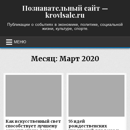
Skip
Познавательный сайт —
to
krovlsale.ru
content
Публикации о событиях в экономике, политике, социальной
жизни, культуре, спорте.
МЕНЮ
Месяц:
Март 2020
Как искусственный свет
55 идей
способствует лучшему
рождественских