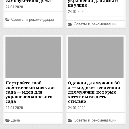
самочувствию дома
украшений для дома и
на улице
24.03.2020
24.03.2020
Posted
Советы и рекомендации
in
Posted
Советы и рекомендации
in
Постройте свой
Одежда для мужчин 80-
собственный маяк для
х — модные тенденции
сада — идеи для
для мужчин, которые
украшения морского
хотят выглядеть
сада
стильно
24.03.2020
24.03.2020
Posted
Posted
Дача
Советы и рекомендации
in
in