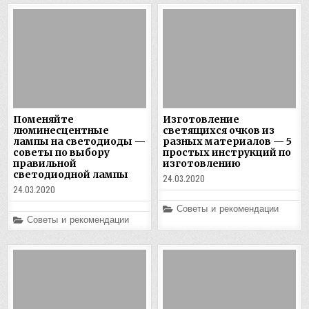
Поменяйте
Изготовление
люминесцентные
светящихся очков из
лампы на светодиоды —
разных материалов — 5
советы по выбору
простых инструкций по
правильной
изготовлению
светодиодной лампы
24.03.2020
24.03.2020
Posted
Советы и рекомендации
in
Posted
Советы и рекомендации
in