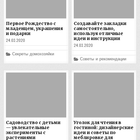
Первое Рождество с
Создавайте закладки
младенцем, украшения
самостоятельно,
и подарки
используя отличные
идеи и инструкции
24.03.2020
24.03.2020
Posted
Секреты домохозяйки
in
Posted
Советы и рекомендации
in
Садоводство с детьми
Уголок для чтения в
— увлекательные
гостиной: дизайнерские
эксперименты с
идеи и советы по
растениями
меблировке для