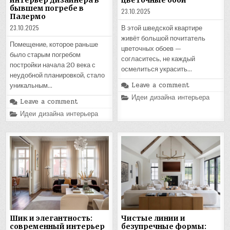
бывшем погребе в
23.10.2025
Палермо
23.10.2025
В этой шведской квартире
живёт большой почитатель
Помещение, которое раньше
цветочных обоев —
было старым погребом
согласитесь, не каждый
постройки начала 20 века с
осмелиться украсить…
неудобной планировкой, стало
Leave a comment
уникальным…
Posted
Идеи дизайна интерьера
Leave a comment
in
Posted
Идеи дизайна интерьера
in
Шик и элегантность:
Чистые линии и
современный интерьер
безупречные формы: