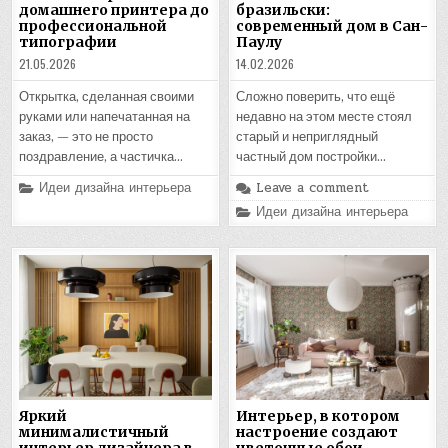
домашнего принтера до
бразильски:
профессиональной
современный дом в Сан-
типографии
Паулу
21.05.2026
14.02.2026
Открытка, сделанная своими
Сложно поверить, что ещё
руками или напечатанная на
недавно на этом месте стоял
заказ, — это не просто
старый и неприглядный
поздравление, а частичка…
частный дом постройки…
Posted
Идеи дизайна интерьера
Leave a comment
in
Posted
Идеи дизайна интерьера
in
Яркий
Интерьер, в котором
минималистичный
настроение создают
интерьер дизайнера в
цветочные обои