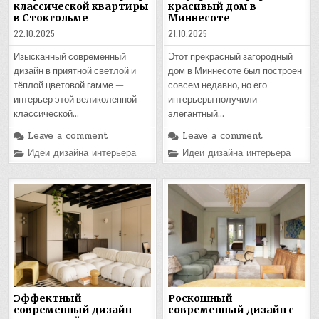
классической квартиры
красивый дом в
в Стокгольме
Миннесоте
22.10.2025
21.10.2025
Изысканный современный
Этот прекрасный загородный
дизайн в приятной светлой и
дом в Миннесоте был построен
тёплой цветовой гамме —
совсем недавно, но его
интерьер этой великолепной
интерьеры получили
классической…
элегантный…
Leave a comment
Leave a comment
Posted
Posted
Идеи дизайна интерьера
Идеи дизайна интерьера
in
in
Эффектный
Роскошный
современный дизайн
современный дизайн с