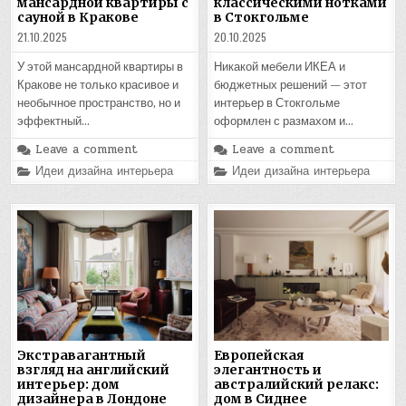
мансардной квартиры с
классическими нотками
сауной в Кракове
в Стокгольме
21.10.2025
20.10.2025
У этой мансардной квартиры в
Никакой мебели ИКЕА и
Кракове не только красивое и
бюджетных решений — этот
необычное пространство, но и
интерьер в Стокгольме
эффектный…
оформлен с размахом и…
Leave a comment
Leave a comment
Posted
Posted
Идеи дизайна интерьера
Идеи дизайна интерьера
in
in
Экстравагантный
Европейская
взгляд на английский
элегантность и
интерьер: дом
австралийский релакс:
дизайнера в Лондоне
дом в Сиднее