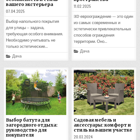
вашего экстерьера
11.02.2025
07.04.2025
3D евроограждение — это один
Выбор напольного покрытия
из самых современных и
для улицы – задача,
эстетически привлекательных
требующая особого внимания.
способов ограждения
Необходимо учитывать не
территории. Оно…
только эстетические…
Posted
Дача
in
Posted
Дача
in
Выбор батута для
Садовая мебель и
загородного отдыха:
аксессуары: комфорт и
руководство для
стиль на вашем участке
покупателя
20.03.2024