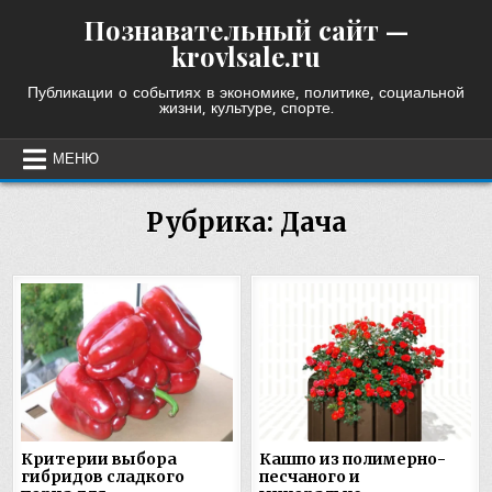
Skip
Познавательный сайт —
to
krovlsale.ru
content
Публикации о событиях в экономике, политике, социальной
жизни, культуре, спорте.
МЕНЮ
Рубрика:
Дача
Критерии выбора
Кашпо из полимерно-
гибридов сладкого
песчаного и