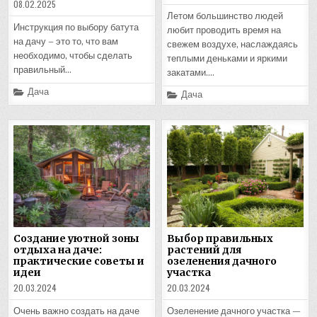
08.02.2025
Летом большинство людей
Инструкция по выбору батута
любит проводить время на
на дачу – это то, что вам
свежем воздухе, наслаждаясь
необходимо, чтобы сделать
теплыми деньками и яркими
правильный…
закатами….
Posted
Дача
Posted
Дача
in
in
Создание уютной зоны
Выбор правильных
отдыха на даче:
растений для
практические советы и
озеленения дачного
идеи
участка
20.03.2024
20.03.2024
Очень важно создать на даче
Озеленение дачного участка —