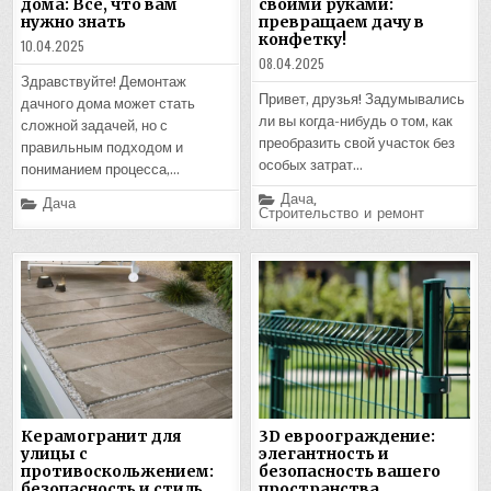
дома: Все, что вам
своими руками:
нужно знать
превращаем дачу в
конфетку!
10.04.2025
08.04.2025
Здравствуйте! Демонтаж
Привет, друзья! Задумывались
дачного дома может стать
ли вы когда-нибудь о том, как
сложной задачей, но с
преобразить свой участок без
правильным подходом и
особых затрат…
пониманием процесса,…
Posted
Дача
,
Posted
Дача
in
Строительство и ремонт
in
Керамогранит для
3D евроограждение:
улицы с
элегантность и
противоскольжением:
безопасность вашего
безопасность и стиль
пространства