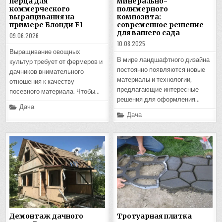
перца для
минерально-
коммерческого
полимерного
выращивания на
композита:
примере Блонди F1
современное решение
для вашего сада
09.06.2026
10.08.2025
Выращивание овощных
В мире ландшафтного дизайна
культур требует от фермеров и
постоянно появляются новые
дачников внимательного
материалы и технологии,
отношения к качеству
предлагающие интересные
посевного материала. Чтобы…
решения для оформления…
Posted
Дача
in
Posted
Дача
in
Демонтаж дачного
Тротуарная плитка