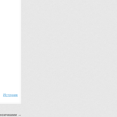
Источник
лисичками →