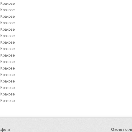
афе и
Омлет с 