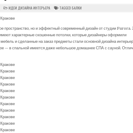
ON
POSTED
ИДЕИ ДИЗАЙНА ИНТЕРЬЕРА
TAGGED
БАЛКИ
ЭФФЕКТНЫЙ
IN
СОВРЕМЕННЫЙ
ДИЗАЙН
МАНСАРДНОЙ
КВАРТИРЫ
ное пространство, но и эффектный современный дизайн от студии Furora.
С
САУНОЙ
имеют характерные скошенные потолки, которые дизайнеры оформили
В
КРАКОВЕ
мебель и сделанные на заказ предметы стали основной дизайна интерьер
ное — в спальной имеется даже небольшое домашнее СПА с сауной. Отли