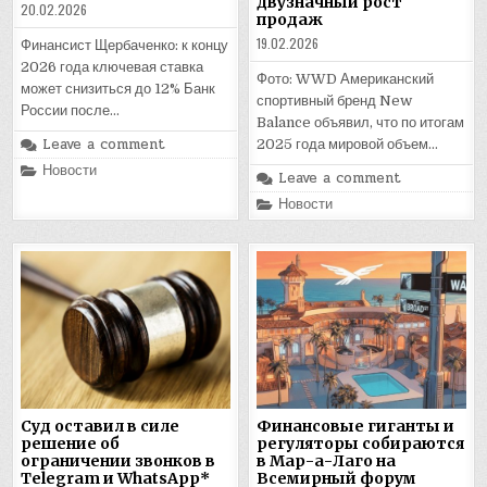
двузначный рост
20.02.2026
продаж
19.02.2026
Финансист Щербаченко: к концу
2026 года ключевая ставка
Фото: WWD Американский
может снизиться до 12% Банк
спортивный бренд New
России после…
Balance объявил, что по итогам
Leave a comment
2025 года мировой объем…
Posted
Новости
Leave a comment
in
Posted
Новости
in
Суд оставил в силе
Финансовые гиганты и
решение об
регуляторы собираются
ограничении звонков в
в Мар-а-Лаго на
Telegram и WhatsApp*
Всемирный форум