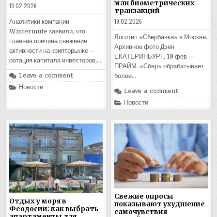
млн биометрических
19.02.2026
транзакций
19.02.2026
Аналитики компании
Wintermute заявили, что
Логотип «Сбербанка» в Москве.
главная причина снижение
Архивное фото Дзен
активности на крипторынке —
ЕКАТЕРИНБУРГ, 19 фев —
ротация капитала инвесторов,…
ПРАЙМ. «Сбер» обрабатывает
Leave a comment
более…
Posted
Новости
Leave a comment
in
Posted
Новости
in
Свежие опросы
Отдых у моря в
показывают ухудшение
Феодосии: как выбрать
самочувствия
апартаменты для