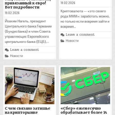
19.02.2026
привязанный к евро!
Вот подробности
Криптовалюта — «это своего
19.02.2026
рода МММ»: заработать можно,
Йоахим Нагель, президент
но только если вовремя зайти и
Центрального банка Германии
вовремя…
(Бундесбанка) и член Совета
Leave a comment
управляющих Европейского
Posted
Новости
центрального банка (ЕЦБ),…
in
Leave a comment
Posted
Новости
in
С чем связано затишье
«Сбер» ежемесячно
на крипторынке
обрабатывает более 14