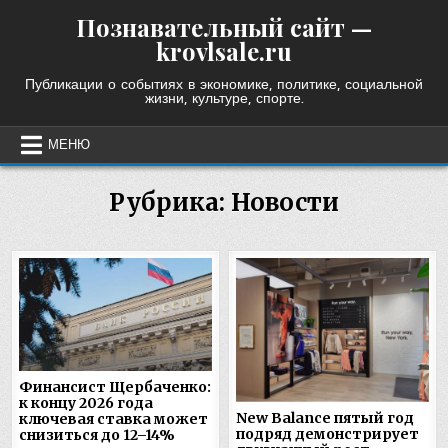
Skip
Познавательный сайт —
to
krovlsale.ru
content
Публикации о событиях в экономике, политике, социальной
жизни, культуре, спорте.
МЕНЮ
Рубрика:
Новости
Финансист Щербаченко:
к концу 2026 года
New Balance пятый год
ключевая ставка может
подряд демонстрирует
снизиться до 12–14%