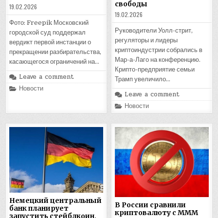
свободы
19.02.2026
19.02.2026
Фото: Freepik Московский
Руководители Уолл-стрит,
городской суд поддержал
регуляторы и лидеры
вердикт первой инстанции о
криптоиндустрии собрались в
прекращении разбирательства,
Мар-а-Лаго на конференцию.
касающегося ограничений на…
Крипто-предприятие семьи
Leave a comment
Трамп увеличило…
Posted
Новости
in
Leave a comment
Posted
Новости
in
Немецкий центральный
В России сравнили
банк планирует
криптовалюту с МММ
запустить стейблкоин,