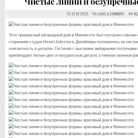
Чистые линии и безупречны
ON
PO
21.10.2025
LEAVE A COMMENT
ИД
ЧИСТЫЕ
IN
ЛИНИИ
И
БЕЗУПР
ФОРМЫ:
Этот прекрасный загородный дом в Миннесоте был построен совсем 
КРАСИВ
ДОМ
стараниям студии Henri Interiors. Дизайнеры положились на чисты
В
МИННЕС
элегантность в деталях. Гостиная с высокими амбарными потолками в
преобладает белые цвет и натуральные детали, а темные оконные ра