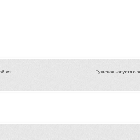
ой «я
Тушеная капуста с 