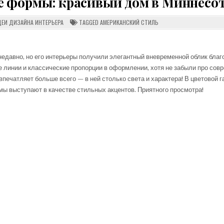
е формы: красивый дом в Миннесо
STED
ЕИ ДИЗАЙНА ИНТЕРЬЕРА
TAGGED
АМЕРИКАНСКИЙ СТИЛЬ
ЕЧНЫЕ
недавно, но его интерьеры получили элегантный вневременной облик благ
ЫЙ
е линии и классические пропорции в оформлении, хотя не забыли про со
ОТЕ
печатляет больше всего — в ней столько света и характера! В цветовой 
мы выступают в качестве стильных акцентов. Приятного просмотра!