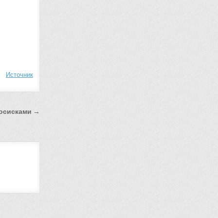
Источник
сосисками →