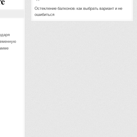
те
Остекление балконов: как выбрать вариант и не
ошибиться
одаря
временную
гамме