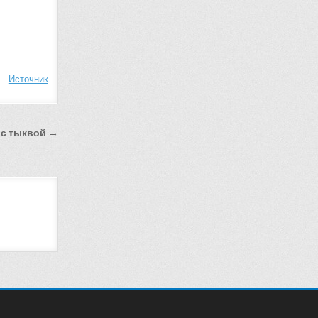
Источник
 с тыквой →