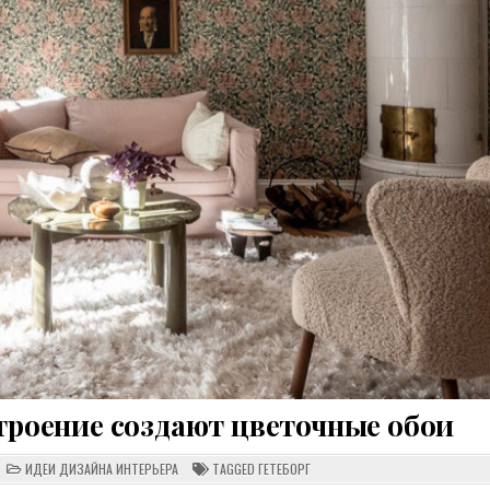
троение создают цветочные обои
N
POSTED
ИДЕИ ДИЗАЙНА ИНТЕРЬЕРА
TAGGED
ГЕТЕБОРГ
НТЕРЬЕР,
IN