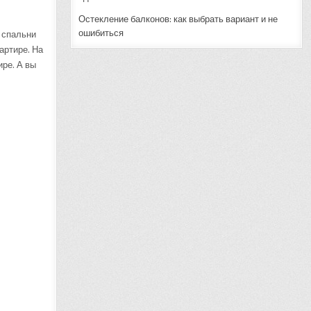
Остекление балконов: как выбрать вариант и не
ошибиться
и спальни
артире. На
ире. А вы