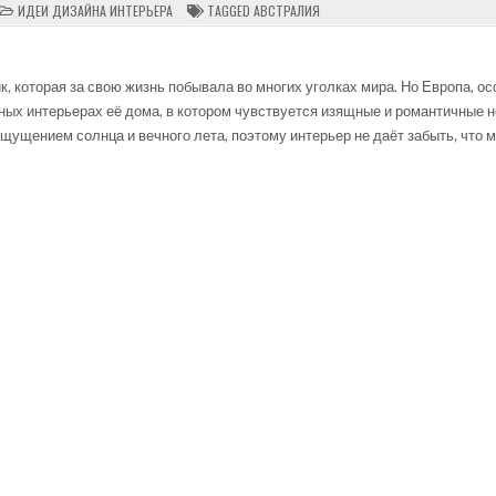
POSTED
ИДЕИ ДИЗАЙНА ИНТЕРЬЕРА
TAGGED
АВСТРАЛИЯ
РОПЕЙСКАЯ
IN
ЕГАНТНОСТЬ
СТРАЛИЙСКИЙ
ЛАКС:
, которая за свою жизнь побывала во многих уголках мира. Но Европа, о
ОМ
нных интерьерах её дома, в котором чувствуется изящные и романтичные н
ДНЕЕ
ощущением солнца и вечного лета, поэтому интерьер не даёт забыть, что 