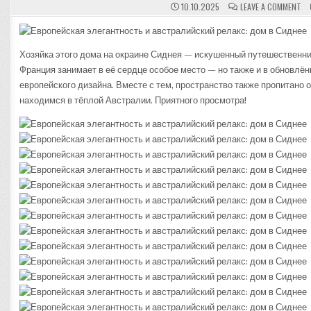
ON
10.10.2025
LEAVE A COMMENT
ЕВ
ЭЛ
И
АВ
РЕ
Хозяйка этого дома на окраине Сиднея — искушенный путешественник
Д
В
Франция занимает в её сердце особое место — но также и в обновлё
СИ
европейского дизайна. Вместе с тем, пространство также пропитано 
находимся в тёплой Австралии. Приятного просмотра!