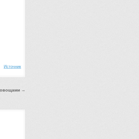
Источник
с овощами →