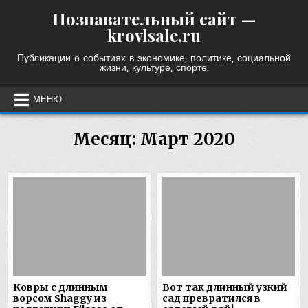
Skip
Познавательный сайт —
to
krovlsale.ru
content
Публикации о событиях в экономике, политике, социальной
жизни, культуре, спорте.
МЕНЮ
Месяц:
Март 2020
Ковры с длинным
Вот так длинный узкий
ворсом Shaggy из
сад превратился в