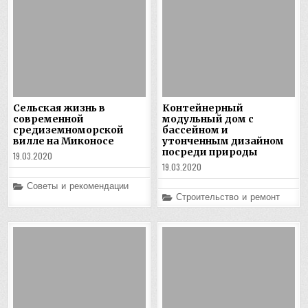
Сельская жизнь в
Контейнерный
современной
модульный дом с
средиземноморской
бассейном и
вилле на Миконосе
утонченным дизайном
посреди природы
19.03.2020
19.03.2020
Posted
Советы и рекомендации
in
Posted
Строительство и ремонт
in