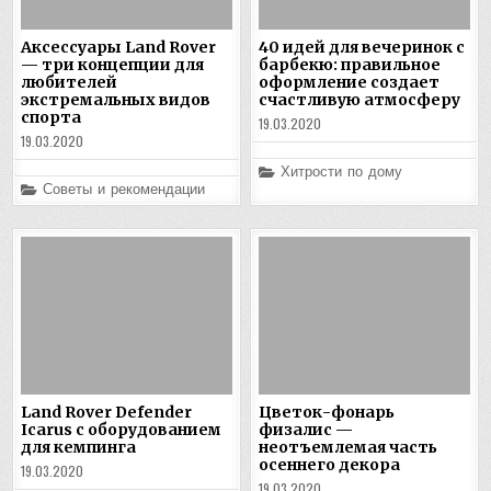
Аксессуары Land Rover
40 идей для вечеринок с
— три концепции для
барбекю: правильное
любителей
оформление создает
экстремальных видов
счастливую атмосферу
спорта
19.03.2020
19.03.2020
Posted
Хитрости по дому
in
Posted
Советы и рекомендации
in
Land Rover Defender
Цветок-фонарь
Icarus с оборудованием
физалис —
для кемпинга
неотъемлемая часть
осеннего декора
19.03.2020
19.03.2020