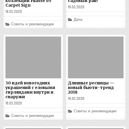
коллекции Filasse от
садовый рай!
Carpet Sign
19.03.2020
19.03.2020
Posted
Дача
in
Posted
Советы и рекомендации
in
30 идей новогодних
Длинные ресницы —
украшений с еловыми
новый бьюти-тренд
гирляндами внутри и
2018
снаружи
19.03.2020
19.03.2020
Posted
Советы и рекомендации
in
Posted
Советы и рекомендации
in