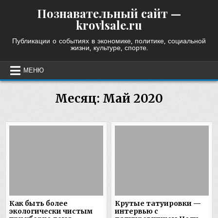
Skip
Познавательный сайт —
to
krovlsale.ru
content
Публикации о событиях в экономике, политике, социальной
жизни, культуре, спорте.
МЕНЮ
Месяц:
Май 2020
Как быть более
Крутые татуировки —
экологически чистым
интервью с