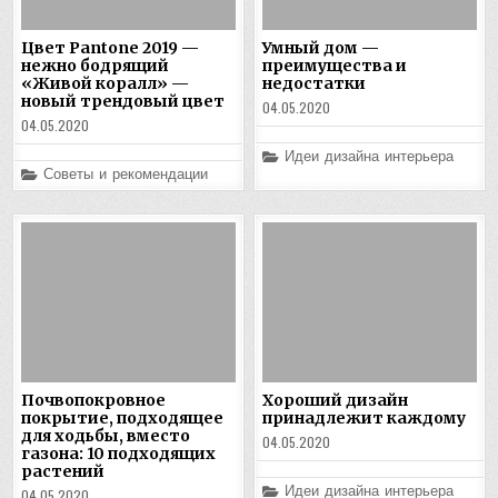
Цвет Pantone 2019 —
Умный дом —
нежно бодрящий
преимущества и
«Живой коралл» —
недостатки
новый трендовый цвет
04.05.2020
04.05.2020
Posted
Идеи дизайна интерьера
in
Posted
Советы и рекомендации
in
Почвопокровное
Хороший дизайн
покрытие, подходящее
принадлежит каждому
для ходьбы, вместо
04.05.2020
газона: 10 подходящих
растений
Posted
Идеи дизайна интерьера
04.05.2020