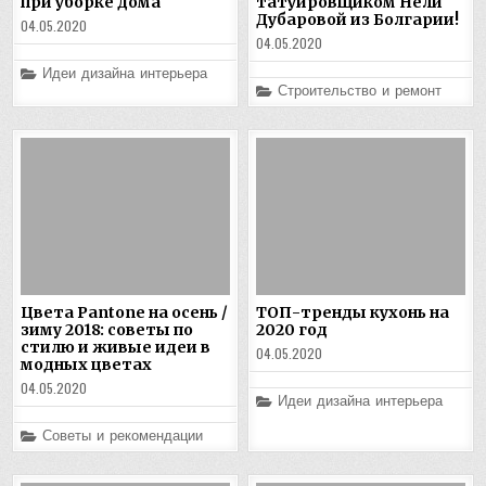
при уборке дома
татуировщиком Нели
Дубаровой из Болгарии!
04.05.2020
04.05.2020
Posted
Идеи дизайна интерьера
in
Posted
Строительство и ремонт
in
Цвета Pantone на осень /
ТОП-тренды кухонь на
зиму 2018: советы по
2020 год
стилю и живые идеи в
04.05.2020
модных цветах
04.05.2020
Posted
Идеи дизайна интерьера
in
Posted
Советы и рекомендации
in