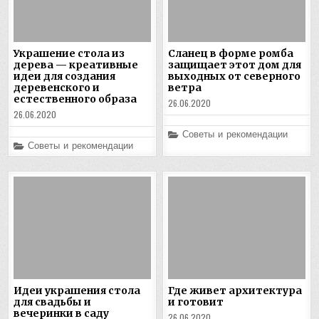
Украшение стола из
Сланец в форме ромба
дерева — креативные
защищает этот дом для
идеи для создания
выходных от северного
деревенского и
ветра
естественного образа
26.06.2020
26.06.2020
Posted
Советы и рекомендации
in
Posted
Советы и рекомендации
in
Идеи украшения стола
Где живет архитектура
для свадьбы и
и готовит
вечеринки в саду
26.06.2020