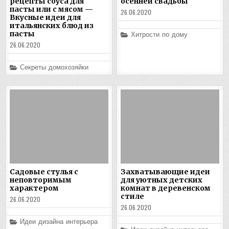
рецепты соуса для
осенней свадьбы
пасты или с мясом —
26.06.2020
Вкусные идеи для
итальянских блюд из
пасты
Posted
Хитрости по дому
in
26.06.2020
Posted
Секреты домохозяйки
in
Садовые стулья с
Захватывающие идеи
неповторимым
для уютных детских
характером
комнат в деревенском
стиле
26.06.2020
26.06.2020
Posted
Идеи дизайна интерьера
in