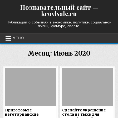
Skip
Познавательный сайт —
to
krovlsale.ru
content
Публикации о событиях в экономике, политике, социальной
жизни, культуре, спорте.
МЕНЮ
Месяц:
Июнь 2020
Приготовьте
Сделайте украшение
вегетарианские
стола из тыкв для