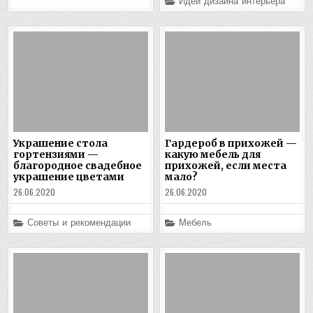
Posted
Идеи дизайна интерьера
in
Украшение стола
Гардероб в прихожей —
гортензиями —
какую мебель для
благородное свадебное
прихожей, если места
украшение цветами
мало?
26.06.2020
26.06.2020
Posted
Posted
Советы и рекомендации
Мебель
in
in