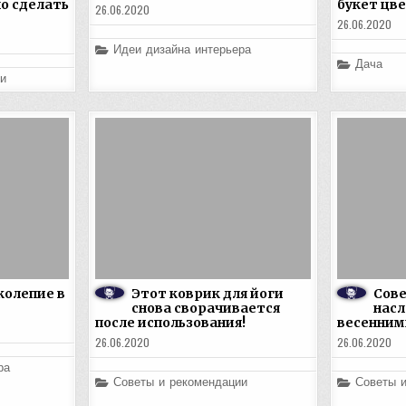
о сделать
букет цв
26.06.2020
26.06.2020
Posted
Идеи дизайна интерьера
in
Posted
Дача
in
и
колепие в
Этот коврик для йоги
Сове
снова сворачивается
нас
после использования!
весенним
26.06.2020
26.06.2020
ра
Posted
Posted
Советы и рекомендации
Советы 
in
in