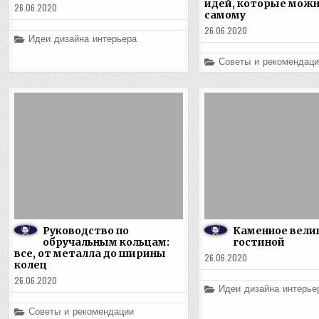
идей, которые можн
26.06.2020
самому
26.06.2020
Posted
Идеи дизайна интерьера
in
Posted
Советы и рекомендаци
in
Руководство по
Каменное вели
обручальным кольцам:
гостиной
все, от металла до ширины
26.06.2020
колец
26.06.2020
Posted
Идеи дизайна интерье
in
Posted
Советы и рекомендации