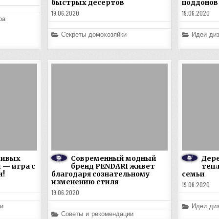
быстрых десертов
поддонов
19.06.2020
19.06.2020
ра
Posted
Posted
Секреты домохозяйки
Идеи диз
in
in
сивых
Современный модный
Дер
 — игра с
бренд PENDARI живет
тепл
и!
благодаря сознательному
семьи
изменению стиля
19.06.2020
19.06.2020
Posted
и
Идеи диз
in
Posted
Советы и рекомендации