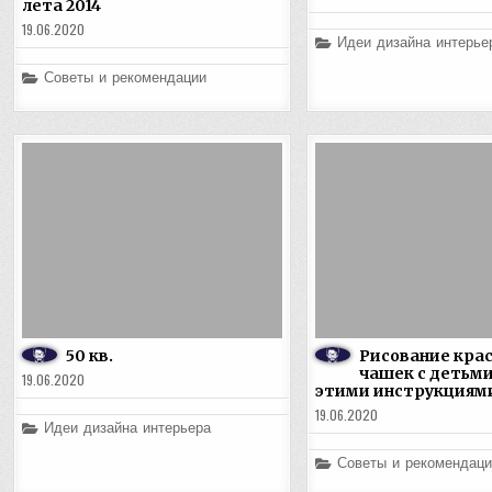
лета 2014
19.06.2020
Posted
Идеи дизайна интерье
in
Posted
Советы и рекомендации
in
50 кв.
Рисование кра
чашек с детьми
19.06.2020
этими инструкциям
19.06.2020
Posted
Идеи дизайна интерьера
in
Posted
Советы и рекомендаци
in