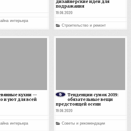
дизайнерские идеи для
подражания
19.06.2020
айна интерьера
Posted
Строительство и ремонт
in
евянные кухни —
Тенденции сумок 2019:
о и уют для всей
обязательные вещи
предстоящей осени
19.06.2020
Posted
айна интерьера
Советы и рекомендации
in