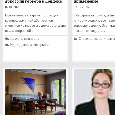
яркого интерьера в Лондоне
применение
07.06.2025
07.06.2025
Всё началось с картин. Коллекция
Обустраивая приусадебны
крупноформатной абстрактной
или зону отдыха, все чащ
живописи хозяев этого дома в Лондоне
террасную доску. Этот ма
стала отправной…
позволяет создать…
Posted
Leave a comment
Строительство и ремо
in
Posted
Идеи дизайна интерьера
in