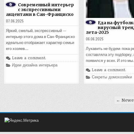
Современный интерьер
с экспрессивными
акцентами в Сан-Франциско
07.06.2025
Еда на футболк
вирусный трен
Яркий, смелый, экспрессивный —
лета-2025
интерьер этого дома в Сан-Франциско
06.06.2025
идеально отображает характер семьи
Лукавить не будем: пока р
его хозяев….
составляла эту подборку, 
Leave a comment
появился у всех. И это мы
Posted
Идеи дизайна интерьера
in
Leave a comment
Posted
Секреты домохозяйки
in
Пагинация
← Newer
записей