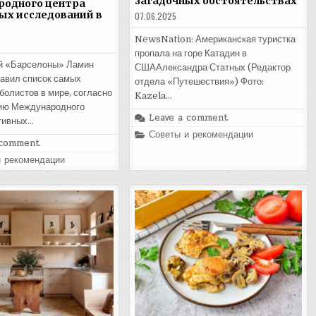
загадочных обстоятельствах
одного центра
ых исследований в
07.06.2025
NewsNation: Американская туристка
пропала на горе Катадин в
 «Барселоны» Ламин
СШААлександра Статных (Редактор
авил список самых
отдела «Путешествия») Фото:
болистов в мире, согласно
Kazela…
ию Международного
Leave a comment
тивных…
Posted
Советы и рекомендации
 comment
in
и рекомендации