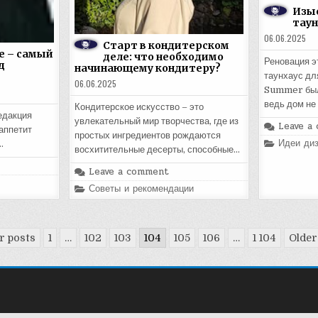
Изыс
таун
06.06.2025
Старт в кондитерском
е – самый
деле: что необходимо
Реновация э
д
начинающему кондитеру?
таунхаус дл
06.06.2025
Summer был
ведь дом не
Кондитерское искусство – это
едакция
увлекательный мир творчества, где из
Leave a
аппетит
простых ингредиентов рождаются
Posted
Идеи диз
…
восхитительные десерты, способные…
in
Leave a comment
Posted
Советы и рекомендации
in
 posts
1
…
102
103
104
105
106
…
1 104
Older