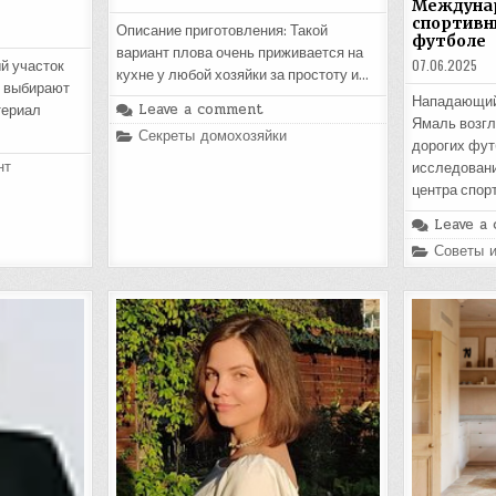
Междунар
спортивн
Описание приготовления: Такой
футболе
вариант плова очень приживается на
07.06.2025
й участок
кухне у любой хозяйки за простоту и…
е выбирают
Нападающий
Leave a comment
териал
Ямаль возгл
Posted
Секреты домохозяйки
дорогих фут
in
нт
исследован
центра спор
Leave a
Posted
Советы 
in