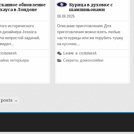
канное обновление
Курица в духовке с
хауса в Лондоне
шампиньонами
06.06.2025
того исторического
Описание приготовления: Для
я дизайнера Jessica
приготовления можно взять любые
а непростой задачей,
части курицы или же порубить тушку
 видел…
на кусочки….
 comment
Leave a comment
Posted
айна интерьера
Секреты домохозяйки
in
 posts →