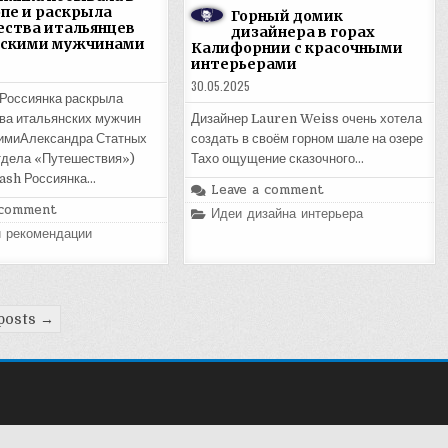
пе и раскрыла
Горный домик
ства итальянцев
дизайнера в горах
сскими мужчинами
Калифорнии с красочными
интерьерами
30.05.2025
 Россиянка раскрыла
Дизайнер Lauren Weiss очень хотела
ва итальянских мужчин
создать в своём горном шале на озере
кимиАлександра Статных
Тахо ощущение сказочного…
тдела «Путешествия»)
ash Россиянка…
Leave a comment
 comment
Posted
Идеи дизайна интерьера
in
и рекомендации
posts →