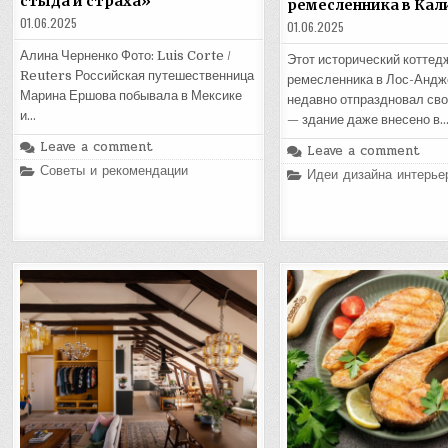
стыда и страха»
ремесленника в Ка
01.06.2025
01.06.2025
Алина Черненко Фото: Luis Corte /
Этот исторический коттед
Reuters Российская путешественница
ремесленника в Лос-Андж
Марина Ершова побывала в Мексике
недавно отпраздновал сво
и…
— здание даже внесено в
Leave a comment
Leave a comment
Posted
Советы и рекомендации
Posted
Идеи дизайна интерье
in
in