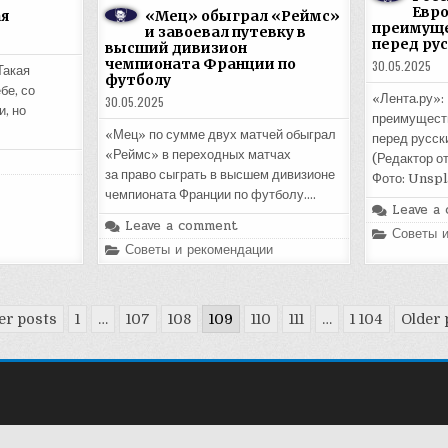
Евро
я
«Мец» обыграл «Реймс»
преимуще
и завоевал путевку в
перед ру
высший дивизион
чемпионата Франции по
30.05.2025
Такая
футболу
бе, со
«Лента.ру»:
30.05.2025
, но
преимущест
«Мец» по сумме двух матчей обыграл
перед русс
«Реймс» в переходных матчах
(Редактор о
за право сыграть в высшем дивизионе
Фото: Unspl
чемпионата Франции по футболу….
Leave a
Leave a comment
Posted
Советы 
in
Posted
Советы и рекомендации
in
r posts
1
…
107
108
109
110
111
…
1 104
Older 