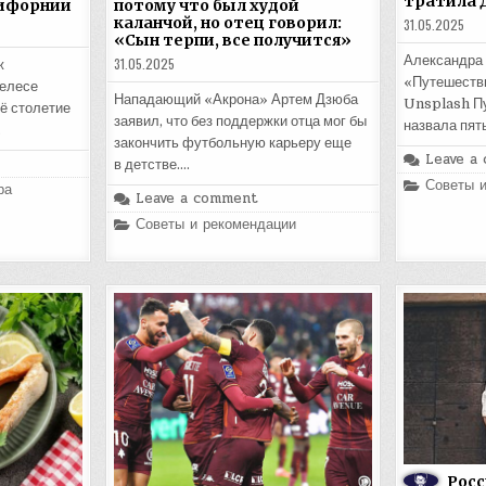
тратила 
лифорнии
потому что был худой
каланчой, но отец говорил:
31.05.2025
«Сын терпи, все получится»
Александра 
31.05.2025
ж
«Путешестви
елесе
Нападающий «Акрона» Артем Дзюба
Unsplash Пу
ё столетие
заявил, что без поддержки отца мог бы
назвала пят
…
закончить футбольную карьеру еще
Leave a
в детстве….
Posted
Советы 
ра
Leave a comment
in
Posted
Советы и рекомендации
in
Росс