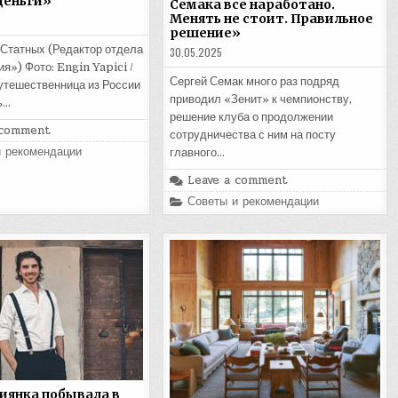
деньги»
Семака все наработано.
Менять не стоит. Правильное
решение»
Статных (Редактор отдела
30.05.2025
я») Фото: Engin Yapici /
Сергей Семак много раз подряд
тешественница из России
приводил «Зенит» к чемпионству,
ь…
решение клуба о продолжении
 comment
сотрудничества с ним на посту
и рекомендации
главного…
Leave a comment
Posted
Советы и рекомендации
in
иянка побывала в