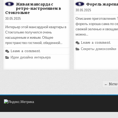
Живая мансарда с
Форель жарена
ретро-настроением в
30.05.2025
Стокгольме
30.05.2025
Описание приготовления: 
форель хороша сама по се
Интерьер этой мансардной квартиры в
свежей зеленью и овощами
Стокгольме получился очень
можно…
насыщенным и живым. Общее
Leave a comment
пространство гостиной, обеденной…
Posted
Секреты домохозяйки
Leave a comment
in
Posted
Идеи дизайна интерьера
in
Пагинация
← Newe
записей