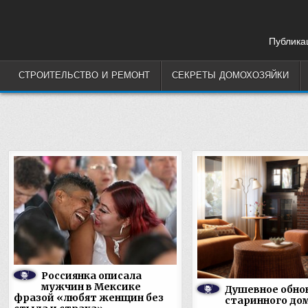
Skip
to
content
Публикац
СТРОИТЕЛЬСТВО И РЕМОНТ
СЕКРЕТЫ ДОМОХОЗЯЙКИ
Россиянка описала
мужчин в Мексике
Душевное обно
фразой «любят женщин без
старинного до