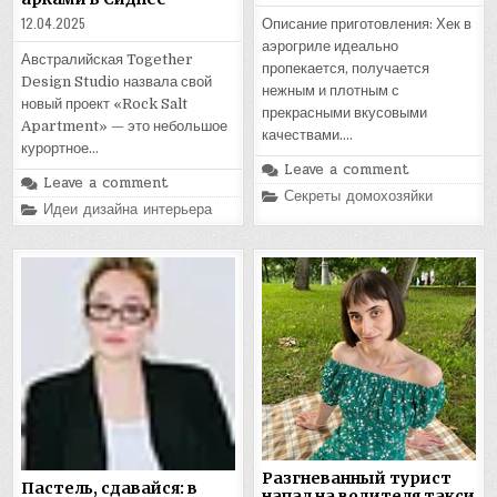
12.04.2025
Описание приготовления: Хек в
аэрогриле идеально
Австралийская Together
пропекается, получается
Design Studio назвала свой
нежным и плотным с
новый проект «Rock Salt
прекрасными вкусовыми
Apartment» — это небольшое
качествами….
курортное…
Leave a comment
Leave a comment
Posted
Секреты домохозяйки
Posted
Идеи дизайна интерьера
in
in
Разгневанный турист
Пастель, сдавайся: в
напал на водителя такси