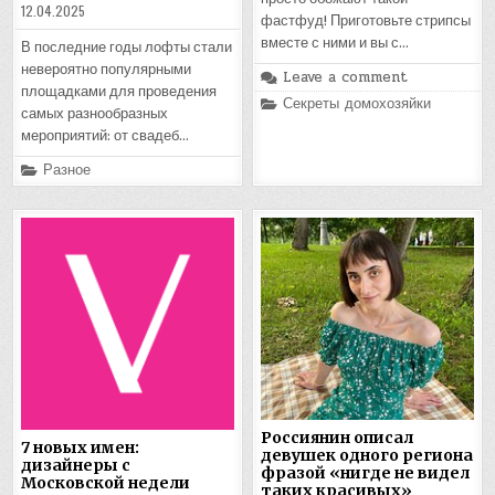
12.04.2025
фастфуд! Приготовьте стрипсы
вместе с ними и вы с…
В последние годы лофты стали
невероятно популярными
Leave a comment
площадками для проведения
Posted
Секреты домохозяйки
самых разнообразных
in
мероприятий: от свадеб…
Posted
Разное
in
Россиянин описал
7 новых имен:
девушек одного региона
дизайнеры с
фразой «нигде не видел
Московской недели
таких красивых»