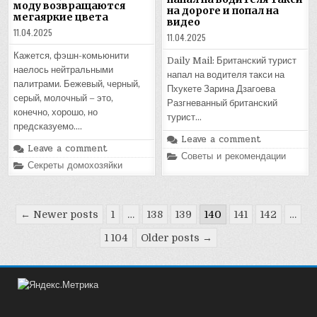
моду возвращаются
на дороге и попал на
мегаяркие цвета
видео
11.04.2025
11.04.2025
Кажется, фэшн-комьюнити
Daily Mail: Британский турист
наелось нейтральными
напал на водителя такси на
палитрами. Бежевый, черный,
Пхукете Зарина Дзагоева
серый, молочный – это,
Разгневанный британский
конечно, хорошо, но
турист…
предсказуемо….
Leave a comment
Leave a comment
Posted
Советы и рекомендации
in
Posted
Секреты домохозяйки
in
Пагинация
← Newer posts
1
…
138
139
140
141
142
…
записей
1 104
Older posts →