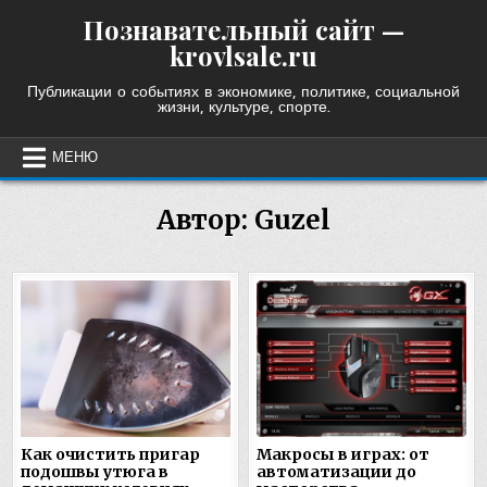
Skip
Познавательный сайт —
to
krovlsale.ru
content
Публикации о событиях в экономике, политике, социальной
жизни, культуре, спорте.
МЕНЮ
Автор:
Guzel
Как очистить пригар
Макросы в играх: от
подошвы утюга в
автоматизации до