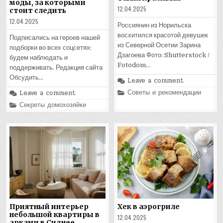
моды, за которыми
12.04.2025
стоит следить
12.04.2025
Россиянин из Норильска
восхитился красотой девушек
Подписались на героев нашей
из Северной Осетии Зарина
подборки во всех соцсетях:
Дзагоева Фото: Shutterstock /
будем наблюдать и
Fotodom…
поддерживать. Редакция сайта
Обсудить…
Leave a comment
Posted
Советы и рекомендации
Leave a comment
in
Posted
Секреты домохозяйки
in
Приятный интерьер
Хек в аэрогриле
небольшой квартиры в
12.04.2025
арками в Сиднее