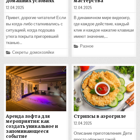
домашних условиях
мастерства
12.04.2025
12.04.2025
Привет, дорогие читатели! Если
В динамичном мире видеоигр,
вы когда-либо сталкивались с
где каждое действие, каждый
ситуацией, когда подошва
клик и каждое нажатие клавиши
утюга покрыта пригоревшей
имеют значение,…
тканью…
Posted
Разное
in
Posted
Секреты домохозяйки
in
Аренда лофта для
Стрипсы в аэрогриле
мероприятия: как
12.04.2025
создать уникальное и
запоминающееся
Описание приготовления: Дети
событие
просто обожают такой