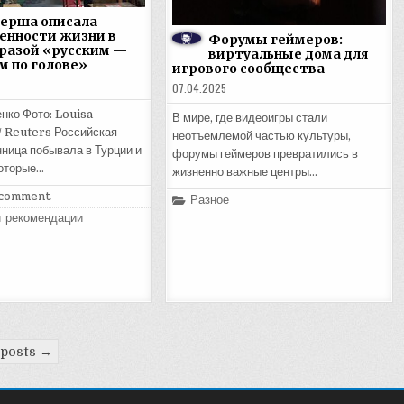
ерша описала
енности жизни в
Форумы геймеров:
разой «русским —
виртуальные дома для
м по голове»
игрового сообщества
07.04.2025
нко Фото: Louisa
В мире, где видеоигры стали
/ Reuters Российская
неотъемлемой частью культуры,
ница побывала в Турции и
форумы геймеров превратились в
которые…
жизненно важные центры…
 comment
Posted
Разное
in
и рекомендации
 posts →