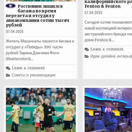
калифорнийского ра
Россиянин лишился
Fenton & Fenton
багажа во время
07.04.2025
перелета и отсудил у
авиакомпании сотни тысяч
Сегодня хотим познакомит
рублей
новой коллекцией интерес
07.04.2025
австралийского бренда то
дома Fenton &…
Житель Махачкалы лишился багажа и
отсудил у «Победы» 390 тысяч
Leave a comment
рублей Зарина Дзагоева Фото:
Posted
Идеи дизайна интерье
Shutterstock…
in
Leave a comment
Posted
Советы и рекомендации
in