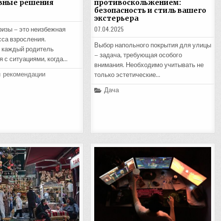
вные решения
противоскольжением:
безопасность и стиль вашего
экстерьера
07.04.2025
ризы – это неизбежная
сса взросления.
Выбор напольного покрытия для улицы
 каждый родитель
– задача, требующая особого
я с ситуациями, когда…
внимания. Необходимо учитывать не
и рекомендации
только эстетические…
Posted
Дача
in