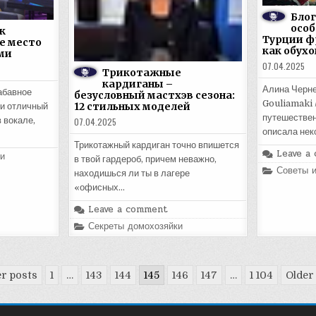
Блог
особ
к
Турции ф
е место
как обухо
ми
07.04.2025
Трикотажные
кардиганы –
Алина Черне
абавное
безусловный мастхэв сезона:
Gouliamaki 
12 стильных моделей
 и отличный
путешествен
 вокале,
07.04.2025
описала не
Трикотажный кардиган точно впишется
Leave a
и
в твой гардероб, причем неважно,
Posted
Советы 
находишься ли ты в лагере
in
«офисных…
Leave a comment
Posted
Секреты домохозяйки
in
r posts
1
…
143
144
145
146
147
…
1 104
Older