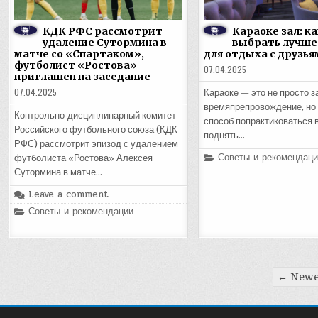
КДК РФС рассмотрит
Караоке зал: ка
удаление Сутормина в
выбрать лучше
матче со «Спартаком»,
для отдыха с друзья
футболист «Ростова»
07.04.2025
приглашен на заседание
07.04.2025
Караоке — это не просто з
времяпрепровождение, но
Контрольно‑дисциплинарный комитет
способ попрактиковаться в
Российского футбольного союза (КДК
поднять…
РФС) рассмотрит эпизод с удалением
Posted
Советы и рекомендаци
футболиста «Ростова» Алексея
in
Сутормина в матче…
Leave a comment
Posted
Советы и рекомендации
in
Пагинация
← Newe
записей