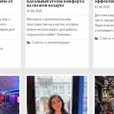
нчо от
идеальный уголок комфорта
эффекти
на свежем воздухе
07.04.2025
07.04.2025
Детские кап
ь вас с
Мечтаете о дополнительном
часть проце
ного
пространстве на участке, которое
Практически
варов для
можно использовать для работы,
сталкиваетс
отдыха или хобби? Уличные…
Posted
Советы 
in
Posted
Советы и рекомендации
in
ра