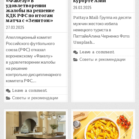
курорте Азии
«Факелу» в
удовлетворении
26.03.2025
жалобы на решение
КДК РФС по итогам
Pattaya Mail: Группа из десяти
матча с «Зенитом»
мужчин жестоко избила
27.03.2025
немецкого туриста в
ПаттайеАлина Черненко Фото:
Апелляционный комитет
Unsplash…
Российского футбольного
союза (РФС) отказал
Leave a comment
воронежскому «Факелу»
Posted
Советы и рекомендации
в удовлетворении жалобы
in
на решение
контрольно‑дисциплинарного
комитета РФС,…
Leave a comment
Posted
Советы и рекомендации
in