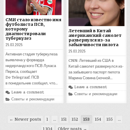
СМИ стало известно имя
футболиста ПСВ,
которому
Летевший в Китай
диагностировали
американский самолет
туберкулез
развернулся из-за
25.03.2025
забывчивости пилота
25.03.2025
Активная стадия туберкулеза
выявлена у форварда
CNN: Летевший из США в
нидерландского ПСВ Лукаса
Китай самолет развернулся из-
Переса, сообщает
за забывшего паспорт пилота
De Telegraaf. ПСВ
Марина Совина (ночной…
в понедельник сообщил, что…
Leave a comment
Leave a comment
Posted
Советы и рекомендации
in
Posted
Советы и рекомендации
in
Пагинация
← Newer posts
1
…
151
152
153
154
155
…
записей
1 104
Older posts →