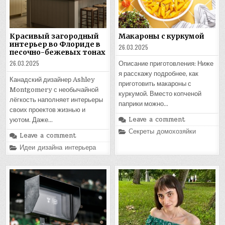
Красивый загородный
Макароны с куркумой
интерьер во Флориде в
26.03.2025
песочно-бежевых тонах
26.03.2025
Описание приготовления: Ниже
я расскажу подробнее, как
Канадский дизайнер Ashley
приготовить макароны с
Montgomery с необычайной
куркумой. Вместо копченой
лёгкость наполняет интерьеры
паприки можно…
своих проектов жизнью и
Leave a comment
уютом. Даже…
Posted
Секреты домохозяйки
Leave a comment
in
Posted
Идеи дизайна интерьера
in