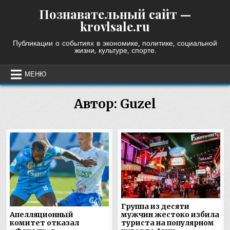
Skip
Познавательный сайт —
to
krovlsale.ru
content
Публикации о событиях в экономике, политике, социальной
жизни, культуре, спорте.
МЕНЮ
Автор:
Guzel
Группа из десяти
мужчин жестоко избила
Апелляционный
туриста на популярном
комитет отказал