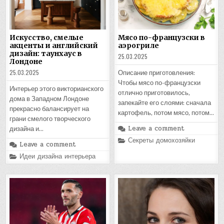
Искусство, смелые
Мясо по-французски в
акценты и английский
аэрогриле
дизайн: таунхаус в
25.03.2025
Лондоне
25.03.2025
Описание приготовления:
Чтобы мясо по-французски
Интерьер этого викторианского
отлично приготовилось,
дома в Западном Лондоне
запекайте его слоями: сначала
прекрасно балансирует на
картофель, потом мясо, потом…
грани смелого творческого
Leave a comment
дизайна и…
Posted
Секреты домохозяйки
Leave a comment
in
Posted
Идеи дизайна интерьера
in