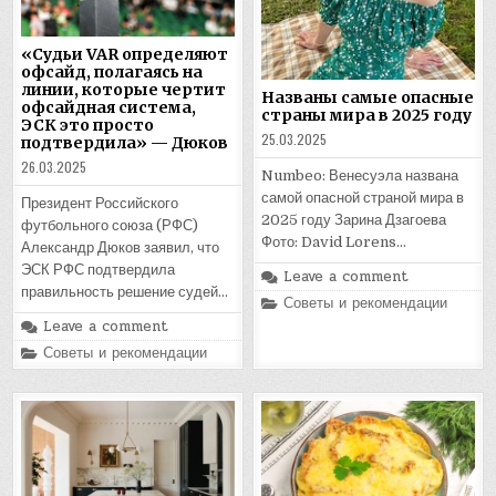
«Судьи VAR определяют
офсайд, полагаясь на
линии, которые чертит
Названы самые опасные
офсайдная система,
страны мира в 2025 году
ЭСК это просто
25.03.2025
подтвердила» — Дюков
26.03.2025
Numbeo: Венесуэла названа
самой опасной страной мира в
Президент Российского
2025 году Зарина Дзагоева
футбольного союза (РФС)
Фото: David Lorens…
Александр Дюков заявил, что
ЭСК РФС подтвердила
Leave a comment
правильность решение судей…
Posted
Советы и рекомендации
in
Leave a comment
Posted
Советы и рекомендации
in