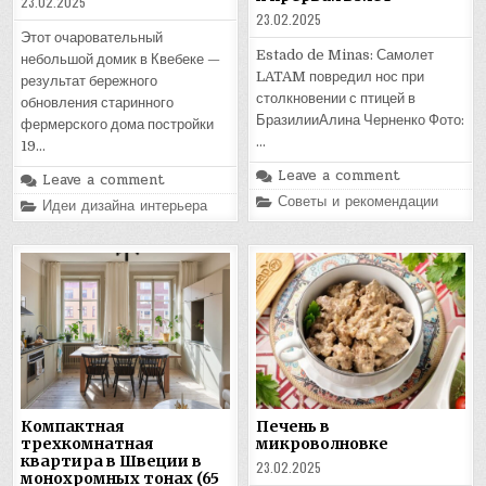
23.02.2025
23.02.2025
Этот очаровательный
Estado de Minas: Самолет
небольшой домик в Квебеке —
LATAM повредил нос при
результат бережного
столкновении с птицей в
обновления старинного
БразилииАлина Черненко Фото:
фермерского дома постройки
…
19…
Leave a comment
Leave a comment
Posted
Советы и рекомендации
Posted
Идеи дизайна интерьера
in
in
Компактная
Печень в
трехкомнатная
микроволновке
квартира в Швеции в
23.02.2025
монохромных тонах (65