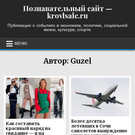
Skip
Познавательный сайт —
to
krovlsale.ru
content
Публикации о событиях в экономике, политике, социальной
жизни, культуре, спорте.
МЕНЮ
Автор:
Guzel
Более десятка
Как составить
летевших в Сочи
красивый наряд на
самолетов вынужденно
свидание — и на