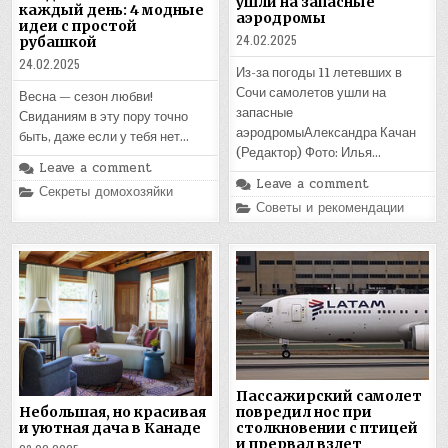
ушли на запасные
каждый день: 4 модные
аэродромы
идеи с простой
24.02.2025
рубашкой
24.02.2025
Из-за погоды 11 летевших в
Сочи самолетов ушли на
Весна — сезон любви!
запасные
Свиданиям в эту пору точно
аэродромыАлександра Качан
быть, даже если у тебя нет…
(Редактор) Фото: Илья…
Leave a comment
Leave a comment
Posted
Секреты домохозяйки
in
Posted
Советы и рекомендации
in
Пассажирский самолет
повредил нос при
Небольшая, но красивая
столкновении с птицей
и уютная дача в Канаде
и прервал взлет