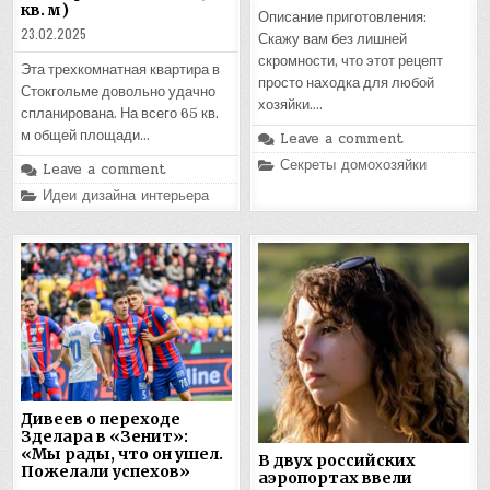
кв. м)
Описание приготовления:
23.02.2025
Скажу вам без лишней
скромности, что этот рецепт
Эта трехкомнатная квартира в
просто находка для любой
Стокгольме довольно удачно
хозяйки….
спланирована. На всего 65 кв.
м общей площади…
Leave a comment
Posted
Секреты домохозяйки
Leave a comment
in
Posted
Идеи дизайна интерьера
in
Дивеев о переходе
Зделара в «Зенит»:
«Мы рады, что он ушел.
В двух российских
Пожелали успехов»
аэропортах ввели