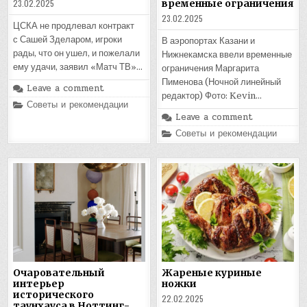
23.02.2025
временные ограничения
23.02.2025
ЦСКА не продлевал контракт
с Сашей Зделаром, игроки
В аэропортах Казани и
рады, что он ушел, и пожелали
Нижнекамска ввели временные
ему удачи, заявил «Матч ТВ»…
ограничения Маргарита
Пименова (Ночной линейный
Leave a comment
редактор) Фото: Kevin…
Posted
Советы и рекомендации
in
Leave a comment
Posted
Советы и рекомендации
in
Очаровательный
Жареные куриные
интерьер
ножки
исторического
22.02.2025
таунхауса в Ноттинг-