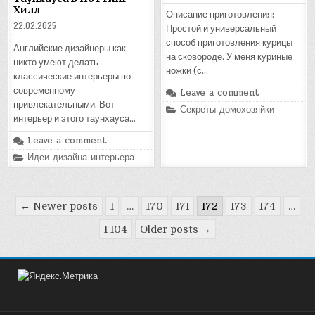
Хилл
Описание приготовления:
22.02.2025
Простой и универсальный
способ приготовления курицы
Английские дизайнеры как
на сковороде. У меня куриные
никто умеют делать
ножки (с…
классические интерьеры по-
современному
Leave a comment
привлекательными. Вот
Posted
Секреты домохозяйки
in
интерьер и этого таунхауса…
Leave a comment
Posted
Идеи дизайна интерьера
in
Пагинация
← Newer posts
1
…
170
171
172
173
174
…
записей
1 104
Older posts →