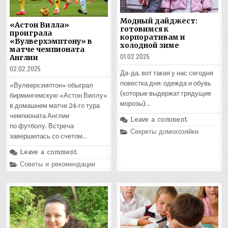
Модный дайджест:
«Астон Вилла»
готовимся к
проиграла
корпоративам и
«Вулверхэмптону» в
холодной зиме
матче чемпионата
01.02.2025
Англии
02.02.2025
Да-да, вот такая у нас сегодня
повестка дня: одежда и обувь
«Вулверхэмптон» обыграл
(которые выдержат грядущие
бирмингемскую «Астон Виллу»
морозы)…
в домашнем матче 24‑го тура
чемпионата Англии
Leave a comment
по футболу. Встреча
Posted
Секреты домохозяйки
завершилась со счетом…
in
Leave a comment
Posted
Советы и рекомендации
in