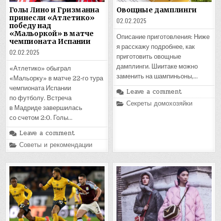
Голы Лино и Гризманна
Овощные дамплинги
принесли «Атлетико»
02.02.2025
победу над
«Мальоркой» в матче
Описание приготовления: Ниже
чемпионата Испании
я расскажу подробнее, как
02.02.2025
приготовить овощные
дамплинги. Шиитаке можно
«Атлетико» обыграл
заменить на шампиньоны,…
«Мальорку» в матче 22‑го тура
чемпионата Испании
Leave a comment
по футболу. Встреча
Posted
Секреты домохозяйки
в Мадриде завершилась
in
со счетом 2:0. Голы…
Leave a comment
Posted
Советы и рекомендации
in