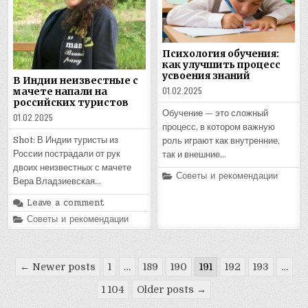
Психология обучения:
как улучшить процесс
усвоения знаний
В Индии неизвестные с
01.02.2025
мачете напали на
российских туристов
Обучение — это сложный
01.02.2025
процесс, в котором важную
Shot: В Индии туристы из
роль играют как внутренние,
России пострадали от рук
так и внешние…
двоих неизвестных с мачете
Posted
Советы и рекомендации
Вера Владзиевская…
in
Leave a comment
Posted
Советы и рекомендации
in
Пагинация
← Newer posts
1
…
189
190
191
192
193
…
записей
1 104
Older posts →