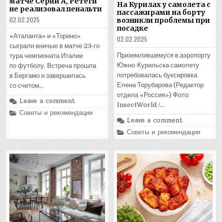
матче Серии А, Ретеги
На Курилах у самолета с
не реализовал пенальти
пассажирами на борту
02.02.2025
возникли проблемы при
посадке
«Аталанта» и «Торино»
02.02.2025
сыграли вничью в матче 23‑го
Приземлившемуся в аэропорту
тура чемпионата Италии
Южно-Курильска самолету
по футболу. Встреча прошла
потребовалась буксировка
в Бергамо и завершилась
Елена Торубарова (Редактор
со счетом…
отдела «Россия») Фото:
Leave a comment
InsectWorld /…
Posted
Советы и рекомендации
in
Leave a comment
Posted
Советы и рекомендации
in