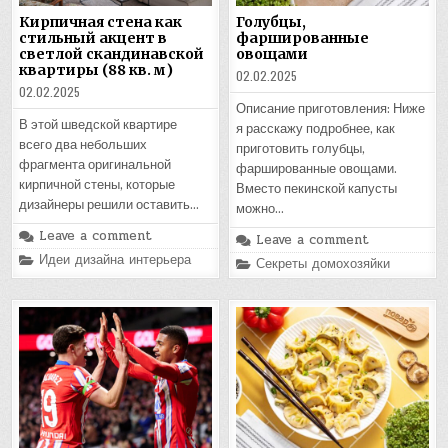
Кирпичная стена как
Голубцы,
стильный акцент в
фаршированные
светлой скандинавской
овощами
квартиры (88 кв. м)
02.02.2025
02.02.2025
Описание приготовления: Ниже
В этой шведской квартире
я расскажу подробнее, как
всего два небольших
приготовить голубцы,
фрагмента оригинальной
фаршированные овощами.
кирпичной стены, которые
Вместо пекинской капусты
дизайнеры решили оставить…
можно…
Leave a comment
Leave a comment
Posted
Идеи дизайна интерьера
Posted
Секреты домохозяйки
in
in