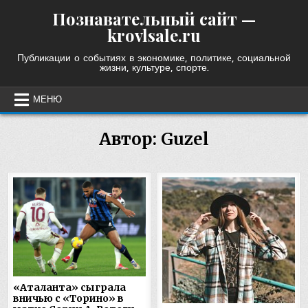
Skip
Познавательный сайт —
to
krovlsale.ru
content
Публикации о событиях в экономике, политике, социальной
жизни, культуре, спорте.
МЕНЮ
Автор:
Guzel
«Аталанта» сыграла
вничью с «Торино» в