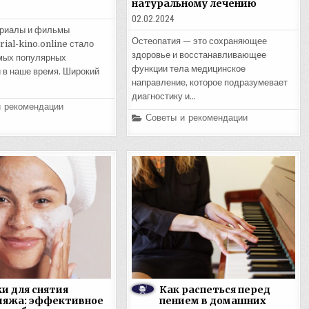
натуральному лечению
02.02.2024
ериалы и фильмы
Остеопатия — это сохраняющее
erial-kino.online стало
здоровье и восстанавливающее
мых популярных
функции тела медицинское
 в наше время. Широкий
направление, которое подразумевает
диагностику и…
и рекомендации
Posted
Советы и рекомендации
in
и для снятия
Как распеться перед
ияжа: эффективное
пением в домашних