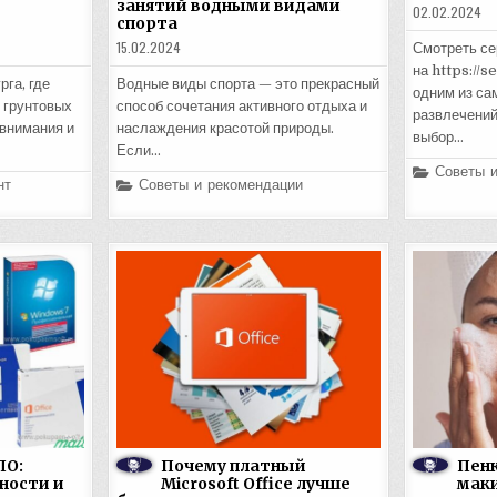
занятий водными видами
02.02.2024
спорта
15.02.2024
Смотреть с
на https://s
га, где
Водные виды спорта — это прекрасный
одним из са
 грунтовых
способ сочетания активного отдыха и
развлечений
 внимания и
наслаждения красотой природы.
выбор…
Если…
Posted
Советы 
Posted
нт
Советы и рекомендации
in
in
ПО:
Почему платный
Пенк
ности и
Microsoft Office лучше
мак