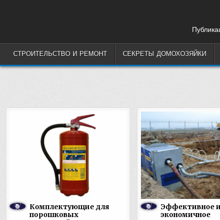
Skip
to
content
Публикац
СТРОИТЕЛЬСТВО И РЕМОНТ
СЕКРЕТЫ ДОМОХОЗЯЙКИ
Комплектующие для
Эффективное 
порошковых
экономичное