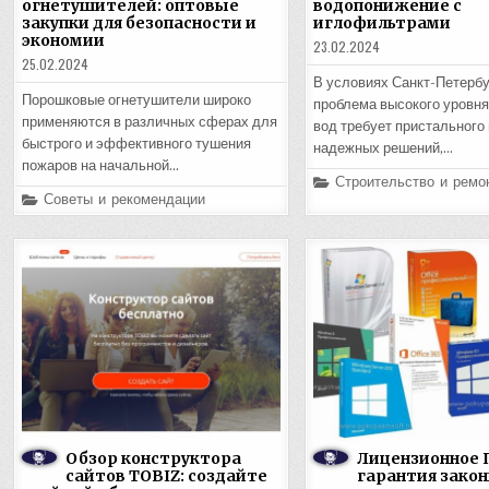
огнетушителей: оптовые
водопонижение с
закупки для безопасности и
иглофильтрами
экономии
23.02.2024
25.02.2024
В условиях Санкт-Петербур
Порошковые огнетушители широко
проблема высокого уровня
применяются в различных сферах для
вод требует пристального
быстрого и эффективного тушения
надежных решений,…
пожаров на начальной…
Posted
Строительство и ремо
in
Posted
Советы и рекомендации
in
Обзор конструктора
Лицензионное 
сайтов TOBIZ: создайте
гарантия закон