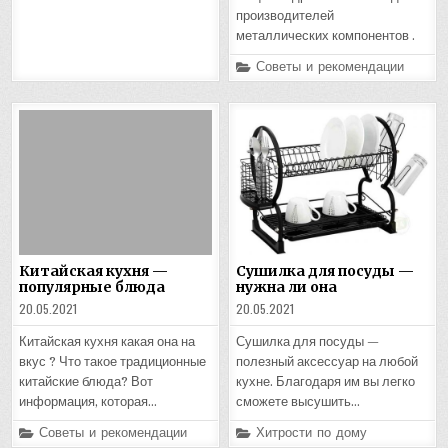
производителей
металлических компонентов .
Posted
Советы и рекомендации
in
Китайская кухня —
Сушилка для посуды —
популярные блюда
нужна ли она
20.05.2021
20.05.2021
Китайская кухня какая она на
Сушилка для посуды —
вкус ? Что такое традиционные
полезный аксессуар на любой
китайские блюда? Вот
кухне. Благодаря им вы легко
информация, которая…
сможете высушить…
Posted
Posted
Советы и рекомендации
Хитрости по дому
in
in