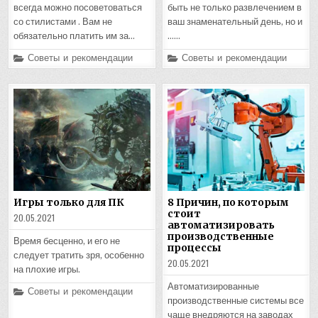
всегда можно посоветоваться
быть не только развлечением в
со стилистами . Вам не
ваш знаменательный день, но и
обязательно платить им за…
……
Posted
Posted
Советы и рекомендации
Советы и рекомендации
in
in
Игры только для ПК
8 Причин, по которым
стоит
20.05.2021
автоматизировать
производственные
Время бесценно, и его не
процессы
следует тратить зря, особенно
20.05.2021
на плохие игры.
Автоматизированные
Posted
Советы и рекомендации
in
производственные системы все
чаще внедряются на заводах