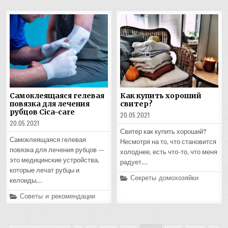
Самоклеящаяся гелевая
Как купить хороший
повязка для лечения
свитер?
рубцов Cica-care
20.05.2021
20.05.2021
Свитер как купить хороший?
Самоклеящаяся гелевая
Несмотря на то, что становится
повязка для лечения рубцов —
холоднее, есть что-то, что меня
это медицинские устройства,
радует….
которые лечат рубцы и
Posted
Секреты домохозяйки
келоиды,…
in
Posted
Советы и рекомендации
in