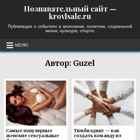
Skip
Познавательный сайт —
to
krovlsale.ru
content
Публикации о событиях в экономике, политике, социальной
жизни, культуре, спорте.
МЕНЮ
Автор:
Guzel
Самые популярные
Тимбилдинг — как
женские сексуальные
создать команду из