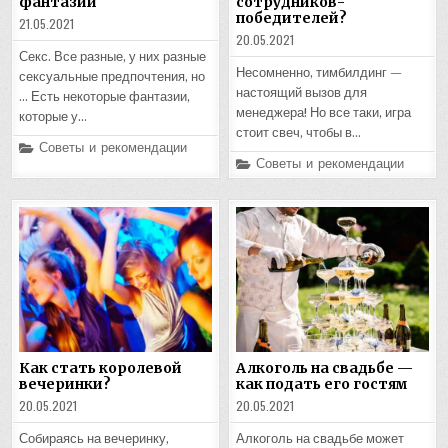
фантазии
сотрудников-
победителей?
21.05.2021
20.05.2021
Секс. Все разные, у них разные
Несомненно, тимбилдинг —
сексуальные предпочтения, но
настоящий вызов для
… Есть некоторые фантазии,
менеджера! Но все таки, игра
которые у…
стоит свеч, чтобы в…
Posted
Советы и рекомендации
in
Posted
Советы и рекомендации
in
Как стать королевой
Алкоголь на свадьбе —
вечеринки?
как подать его гостям
20.05.2021
20.05.2021
Собираясь на вечеринку,
Алкоголь на свадьбе может