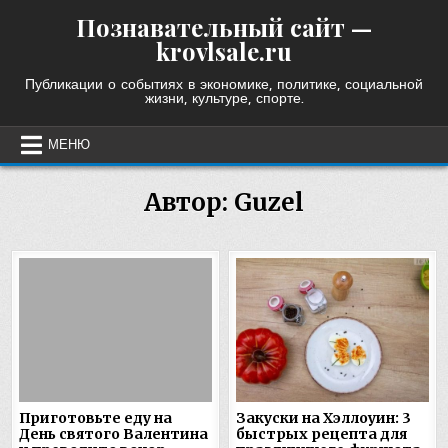
Skip
Познавательный сайт —
to
krovlsale.ru
content
Публикации о событиях в экономике, политике, социальной
жизни, культуре, спорте.
МЕНЮ
Автор:
Guzel
Приготовьте еду на
Закуски на Хэллоуин: 3
День святого Валентина
быстрых рецепта для