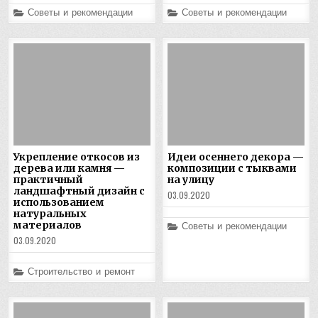
Posted
Posted
Советы и рекомендации
Советы и рекомендации
in
in
Укрепление откосов из
Идеи осеннего декора —
дерева или камня —
композиции с тыквами
практичный
на улицу
ландшафтный дизайн с
03.09.2020
использованием
натуральных
материалов
Posted
Советы и рекомендации
in
03.09.2020
Posted
Строительство и ремонт
in