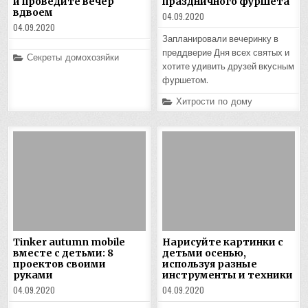
и проведите вечер
праздничного фуршета
вдвоем
04.09.2020
04.09.2020
Запланировали вечеринку в
преддверие Дня всех святых и
Posted
Секреты домохозяйки
in
хотите удивить друзей вкусным
фуршетом.
Posted
Хитрости по дому
in
Tinker autumn mobile
Нарисуйте картинки с
вместе с детьми: 8
детьми осенью,
проектов своими
используя разные
руками
инструменты и техники
04.09.2020
04.09.2020