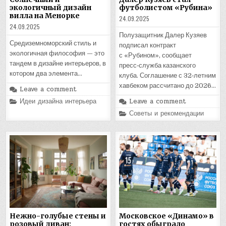
экологичный дизайн
футболистом «Рубина»
вилла на Менорке
24.09.2025
24.09.2025
Полузащитник Далер Кузяев
Средиземноморский стиль и
подписал контракт
экологичная философия — это
с «Рубином», сообщает
тандем в дизайне интерьеров, в
пресс‑служба казанского
котором два элемента…
клуба. Соглашение с 32‑летним
хавбеком рассчитано до 2026…
Leave a comment
Posted
Идеи дизайна интерьера
Leave a comment
in
Posted
Советы и рекомендации
in
Нежно-голубые стены и
Московское «Динамо» в
розовый диван:
гостях обыграло