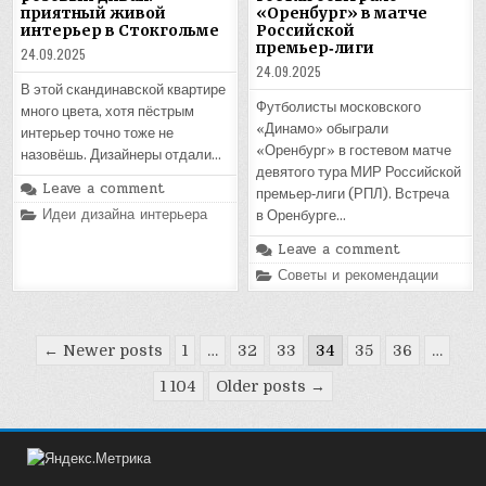
приятный живой
«Оренбург» в матче
интерьер в Стокгольме
Российской
премьер‑лиги
24.09.2025
24.09.2025
В этой скандинавской квартире
Футболисты московского
много цвета, хотя пёстрым
«Динамо» обыграли
интерьер точно тоже не
«Оренбург» в гостевом матче
назовёшь. Дизайнеры отдали…
девятого тура МИР Российской
Leave a comment
премьер‑лиги (РПЛ). Встреча
Posted
Идеи дизайна интерьера
в Оренбурге…
in
Leave a comment
Posted
Советы и рекомендации
in
Пагинация
← Newer posts
1
…
32
33
34
35
36
…
записей
1 104
Older posts →