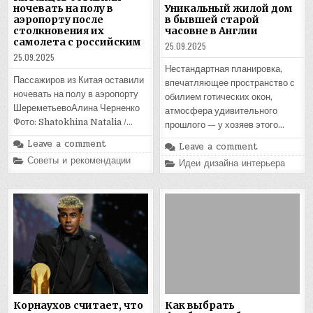
ночевать на полу в
Уникальный жилой дом
аэропорту после
в бывшей старой
столкновения их
часовне в Англии
самолета с российским
25.09.2025
25.09.2025
Нестандартная планировка,
Пассажиров из Китая оставили
впечатляющее пространство с
ночевать на полу в аэропорту
обилием готических окон,
ШереметьевоАлина Черненко
атмосфера удивительного
Фото: Shatokhina Natalia /…
прошлого — у хозяев этого…
Leave a comment
Leave a comment
Posted
Советы и рекомендации
Posted
Идеи дизайна интерьера
in
in
Корнаухов считает, что
Как выбрать