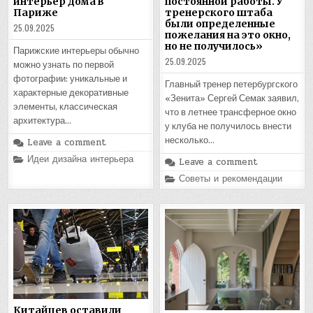
интерьер дома в
постоянной работы. У
Париже
тренерского штаба
были определенные
25.09.2025
пожелания на это окно,
но не получилось»
Парижские интерьеры обычно
25.09.2025
можно узнать по первой
фотографии: уникальные и
Главный тренер петербургского
характерные декоративные
«Зенита» Сергей Семак заявил,
элементы, классическая
что в летнее трансферное окно
архитектура…
у клуба не получилось внести
несколько…
Leave a comment
Posted
Идеи дизайна интерьера
Leave a comment
in
Posted
Советы и рекомендации
in
Китайцев оставили