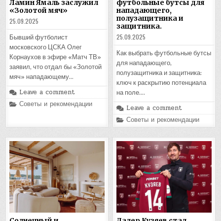
Ламин Ямаль заслужил
футбольные бутсы для
«Золотой мяч»
нападающего,
полузащитника и
25.09.2025
защитника.
25.09.2025
Бывший футболист
московского ЦСКА Олег
Как выбрать футбольные бутсы
Корнаухов в эфире «Матч ТВ»
для нападающего,
заявил, что отдал бы «Золотой
полузащитника и защитника:
мяч» нападающему…
ключ к раскрытию потенциала
Leave a comment
на поле….
Posted
Советы и рекомендации
Leave a comment
in
Posted
Советы и рекомендации
in
Солнечный и
Далер Кузяев стал