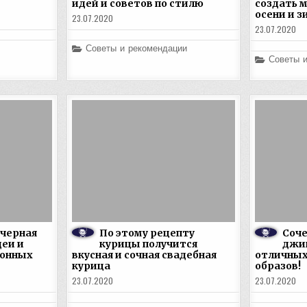
идей и советов по стилю
создать м
осени и з
23.07.2020
23.07.2020
Posted
Советы и рекомендации
in
Posted
Советы 
in
 черная
По этому рецепту
Соч
еи и
курицы получится
джин
хонных
вкусная и сочная свадебная
отличных
курица
образов!
23.07.2020
23.07.2020