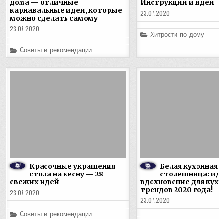
дома — отличные
Инструкции и идеи
карнавальные идеи, которые
23.07.2020
можно сделать самому
23.07.2020
Posted
Хитрости по дому
in
Posted
Советы и рекомендации
in
Красочные украшения
Белая кухонная
стола на весну — 28
столешница: ид
свежих идей
вдохновение для ку
трендов 2020 года!
23.07.2020
23.07.2020
Posted
Советы и рекомендации