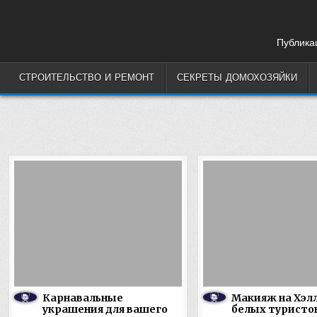
Skip
to
content
Публикац
СТРОИТЕЛЬСТВО И РЕМОНТ
СЕКРЕТЫ ДОМОХОЗЯЙКИ
Карнавальные
Макияж на Хэлл
украшения для вашего
белых туристо