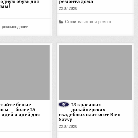
одную обувь для
ремонта дома
имы!
23.07.2020
Posted
Строительство и ремонт
in
и рекомендации
етайте белые
23 красивых
сы — более 25
дизайнерских
 идей и идей для
свадебных платья от Bien
Savvy
23.07.2020