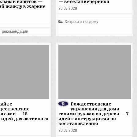
ольный напиток —
— веселая вечеринка
й жажду в жаркие
20.07.2020
Posted
Хитрости по дому
in
и рекомендации
лайте
Рождественские
дественские
украшения для дома
я сами — 18
своими руками из дерева — 7
 идей для активного
идей с инструкциями по
восстановлению
20.07.2020