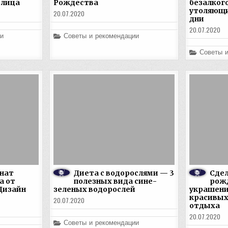
 лица
Рождества
безалког
утоляющи
20.07.2020
дни
20.07.2020
Posted
и
Советы и рекомендации
in
Posted
Советы 
in
нат
Диета с водорослями — 3
Сде
а от
полезных вида сине-
рож
Дизайн
зеленых водорослей
украшени
красивых
20.07.2020
отдыха
20.07.2020
Posted
Советы и рекомендации