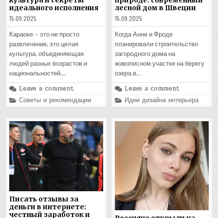
идеального исполнения
лесной дом в Швеции
15.09.2025
15.09.2025
Караоке – это не просто
Когда Анне и Фроде
развлечение, это целая
планировали строительство
культура, объединяющая
загородного дома на
людей разных возрастов и
живописном участке на берегу
национальностей….
озера в…
Leave a comment
Leave a comment
Posted
Posted
Советы и рекомендации
Идеи дизайна интерьера
in
in
Писать отзывы за
деньги в интернете:
честный заработок и
Россияне открыли на