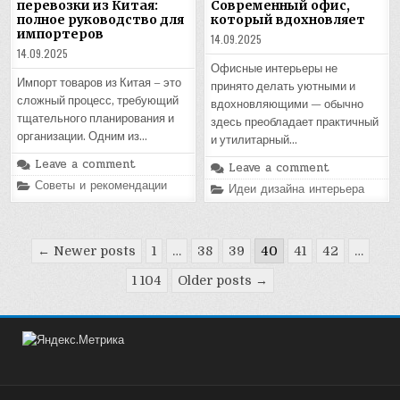
перевозки из Китая:
Современный офис,
полное руководство для
который вдохновляет
импортеров
14.09.2025
14.09.2025
Офисные интерьеры не
Импорт товаров из Китая – это
принято делать уютными и
сложный процесс, требующий
вдохновляющими — обычно
тщательного планирования и
здесь преобладает практичный
организации. Одним из…
и утилитарный…
Leave a comment
Leave a comment
Posted
Советы и рекомендации
Posted
Идеи дизайна интерьера
in
in
Пагинация
← Newer posts
1
…
38
39
40
41
42
…
записей
1 104
Older posts →