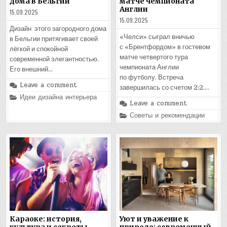
дома в Бельгии
матче чемпионата
Англии
15.09.2025
15.09.2025
Дизайн этого загородного дома
«Челси» сыграл вничью
в Бельгии притягивает своей
с «Брентфордом» в гостевом
лёгкой и спокойной
матче четвертого тура
современной элегантностью.
чемпионата Англии
Его внешний…
по футболу. Встреча
Leave a comment
завершилась со счетом 2:2….
Posted
Идеи дизайна интерьера
in
Leave a comment
Posted
Советы и рекомендации
in
Караоке: история,
Уют и уважение к
культура и секреты
природе: современный