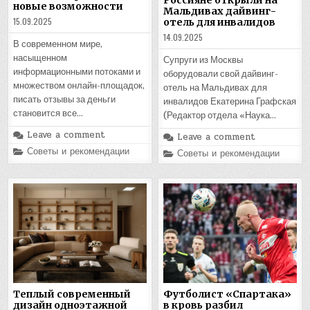
новые возможности
Мальдивах дайвинг-
15.09.2025
отель для инвалидов
14.09.2025
В современном мире,
насыщенном
Супруги из Москвы
информационными потоками и
оборудовали свой дайвинг-
множеством онлайн-площадок,
отель на Мальдивах для
писать отзывы за деньги
инвалидов Екатерина Графская
становится все…
(Редактор отдела «Наука…
Leave a comment
Leave a comment
Posted
Советы и рекомендации
Posted
Советы и рекомендации
in
in
Теплый современный
Футболист «Спартака»
дизайн одноэтажной
в кровь разбил