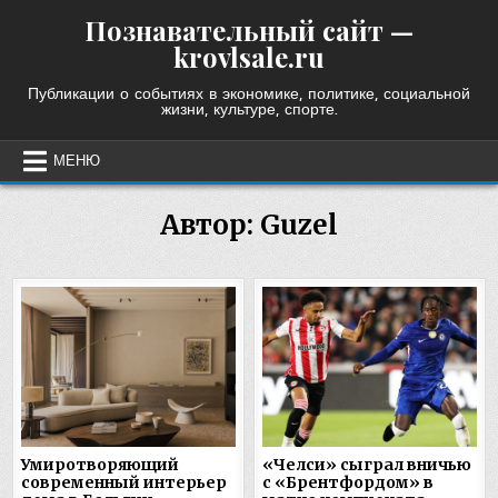
Skip
Познавательный сайт —
to
krovlsale.ru
content
Публикации о событиях в экономике, политике, социальной
жизни, культуре, спорте.
МЕНЮ
Автор:
Guzel
Умиротворяющий
«Челси» сыграл вничью
современный интерьер
с «Брентфордом» в