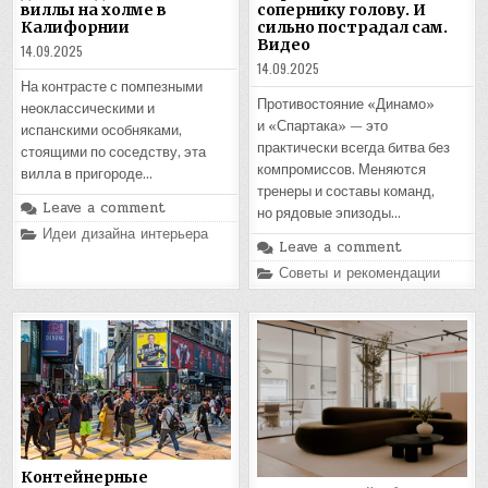
виллы на холме в
сопернику голову. И
Калифорнии
сильно пострадал сам.
Видео
14.09.2025
14.09.2025
На контрасте с помпезными
Противостояние «Динамо»
неоклассическими и
и «Спартака» — это
испанскими особняками,
практически всегда битва без
стоящими по соседству, эта
компромиссов. Меняются
вилла в пригороде…
тренеры и составы команд,
Leave a comment
но рядовые эпизоды…
Posted
Идеи дизайна интерьера
in
Leave a comment
Posted
Советы и рекомендации
in
Контейнерные