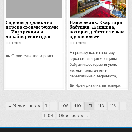
Садовая дорожка из
Напоследок. Квартира
дерева своими руками
бабушки. Женщина,
— Инструкции и
которая действительно
дизайнерские идеи
вдохновляет
16.07.2020
16.07.2020
Я провожу вас в квартиру
Posted
Строительство и ремонт
вдохновляющей женщины,
in
бабушки шестерых внуков,
матери троих детей и
переводчика-синхрониста,…
Posted
Идеи дизайна интерьера
in
Пагинация
← Newer posts
1
…
409
410
411
412
413
…
записей
1 104
Older posts →