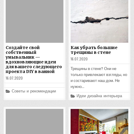
Создайте свой
Как убрать большие
собственный
трещины в стене
умывальник —
16.07.2020
вдохновляющие идеи
для вашего следующего
Трещины в стене? Они не
проекта DIY в ванной
только привлекают взгляды, но
16.07.2020
и состаривают наш дом. Не
нужно…
Posted
Советы и рекомендации
in
Posted
Идеи дизайна интерьера
in