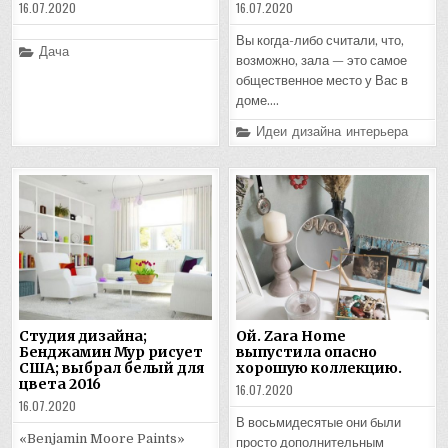
16.07.2020
16.07.2020
Вы когда-либо считали, что,
Posted
Дача
возможно, зала — это самое
in
общественное место у Вас в
доме….
Posted
Идеи дизайна интерьера
in
Студия дизайна;
Ой. Zara Home
Бенджамин Мур рисует
выпустила опасно
США; выбрал белый для
хорошую коллекцию.
цвета 2016
16.07.2020
16.07.2020
В восьмидесятые они были
«Benjamin Moore Paints»
просто дополнительным