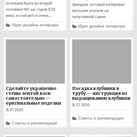
основана была во второй
брендом, который копировал
половине 80-ых годов XIX
больших игроков на
века. и считается очень…
популярной сцене.
Posted
Идеи дизайна интерьера
Posted
Идеи дизайна интерьера
in
in
Сделайте украшение
Посадка клубники в
стены лентой васи
трубу — инструкция по
самостоятельно —
выращиванию клубники
оригинальные поделки
16.07.2020
16.07.2020
Posted
Советы и рекомендации
in
Posted
Советы и рекомендации
in