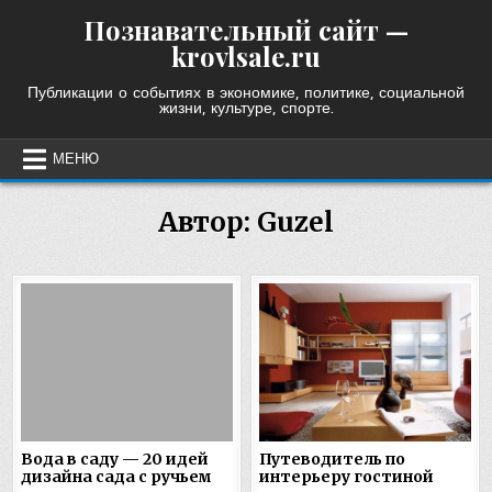
Skip
Познавательный сайт —
to
krovlsale.ru
content
Публикации о событиях в экономике, политике, социальной
жизни, культуре, спорте.
МЕНЮ
Автор:
Guzel
Вода в саду — 20 идей
Путеводитель по
дизайна сада с ручьем
интерьеру гостиной