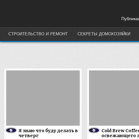
Skip
to
content
Публикац
СТРОИТЕЛЬСТВО И РЕМОНТ
СЕКРЕТЫ ДОМОХОЗЯЙКИ
Я знаю что буду делать в
Cold Brew Coffe
четверг
освежающего л