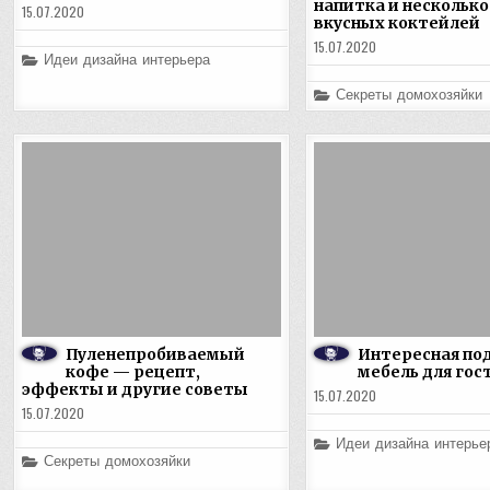
напитка и несколько
15.07.2020
вкусных коктейлей
15.07.2020
Posted
Идеи дизайна интерьера
in
Posted
Секреты домохозяйки
in
Пуленепробиваемый
Интересная по
кофе — рецепт,
мебель для гос
эффекты и другие советы
15.07.2020
15.07.2020
Posted
Идеи дизайна интерье
in
Posted
Секреты домохозяйки
in