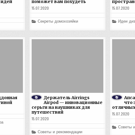
 идей
поможет вам похудеть
простран
15.07.2020
15.07.2020
Posted
Posted
Секреты домохозяйки
Идеи диз
in
in
ддонная
Держатель Airrings
Апс
тиной
Airpod — инновационные
что 
серьги на наушниках для
отличных
путешествий
15.07.2020
15.07.2020
ра
Posted
Советы 
in
Posted
Советы и рекомендации