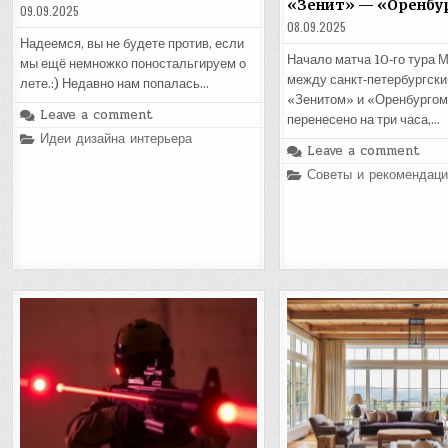
«Зенит» — «Оренбу
09.09.2025
08.09.2025
Надеемся, вы не будете против, если
Начало матча 10‑го тура
мы ещё немножко поностальгируем о
между санкт‑петербургск
лете.:) Недавно нам попалась…
«Зенитом» и «Оренбурго
Leave a comment
перенесено на три часа,…
Posted
Идеи дизайна интерьера
in
Leave a comment
Posted
Советы и рекомендаци
in