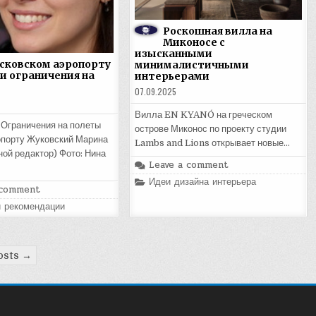
Роскошная вилла на
Миконосе с
изысканными
сковском аэропорту
минималистичными
и ограничения на
интерьерами
07.09.2025
Вилла EN KYANÓ на греческом
 Ограничения на полеты
острове Миконос по проекту студии
опорту Жуковский Марина
Lambs and Lions открывает новые…
ной редактор) Фото: Нина
Leave a comment
Posted
Идеи дизайна интерьера
 comment
in
и рекомендации
osts →