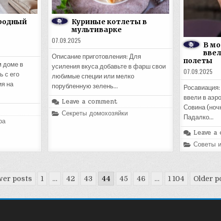
родный
Куриные котлеты в
мультиварке
07.09.2025
В мо
ввел
Описание приготовления: Для
полеты
м доме в
усиления вкуса добавьте в фарш свои
07.09.2025
ь с его
любимые специи или мелко
я на
порубленную зелень…
Росавиация:
ввели в аэр
Leave a comment
Совина (ноч
Posted
Секреты домохозяйки
Падалко…
in
ра
Leave a
Posted
Советы 
in
er posts
1
…
42
43
44
45
46
…
1 104
Older p