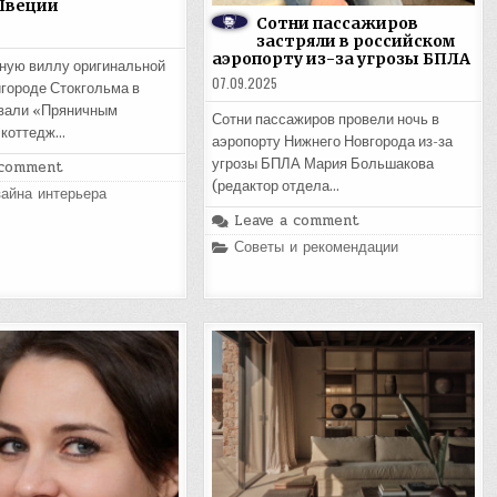
Швеции
Сотни пассажиров
застряли в российском
аэропорту из-за угрозы БПЛА
ную виллу оригинальной
07.09.2025
городе Стокгольма в
звали «Пряничным
Сотни пассажиров провели ночь в
 коттедж…
аэропорту Нижнего Новгорода из-за
угрозы БПЛА Мария Большакова
 comment
(редактор отдела…
айна интерьера
Leave a comment
Posted
Советы и рекомендации
in