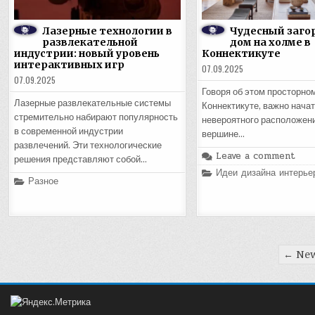
Лазерные технологии в
Чудесный заго
развлекательной
дом на холме в
индустрии: новый уровень
Коннектикуте
интерактивных игр
07.09.2025
07.09.2025
Говоря об этом просторно
Лазерные развлекательные системы
Коннектикуте, важно начат
стремительно набирают популярность
невероятного расположени
в современной индустрии
вершине…
развлечений. Эти технологические
Leave a comment
решения представляют собой…
Posted
Идеи дизайна интерье
Posted
Разное
in
in
Пагинация
← New
записей