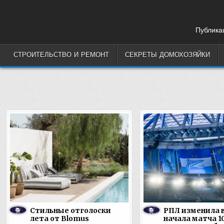
Skip
to
content
Публикац
СТРОИТЕЛЬСТВО И РЕМОНТ
СЕКРЕТЫ ДОМОХОЗЯЙКИ
Стильные отголоски
РПЛ изменила 
лета от Blomus
начала матча 1