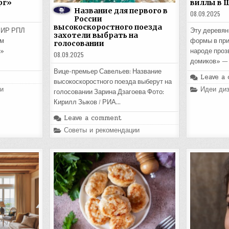
рг»
виллы в 
Название для первого в
08.09.2025
России
высокоскоростного поезда
 МИР РПЛ
Эту деревян
захотели выбрать на
им
формы в при
голосовании
м»
народе про
08.09.2025
домиков» —
Вице-премьер Савельев: Название
Leave a
высокоскоростного поезда выберут на
Posted
и
Идеи диз
голосовании Зарина Дзагоева Фото:
in
Кирилл Зыков / РИА…
Leave a comment
Posted
Советы и рекомендации
in