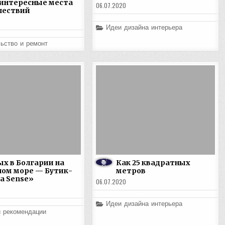
 интересные места
06.07.2020
шествий
Posted
Идеи дизайна интерьера
in
ьство и ремонт
х в Болгарии на
Как 25 квадратных
ом море — Бутик-
метров
a Sense»
06.07.2020
Posted
Идеи дизайна интерьера
in
и рекомендации