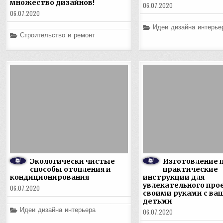
множество дизайнов!
06.07.2020
06.07.2020
Posted
Идеи дизайна интерье
in
Posted
Строительство и ремонт
in
Экологически чистые
Изготовление 
способы отопления и
практические
кондиционирования
инструкции для
увлекательного про
06.07.2020
своими руками с ва
детьми
Posted
Идеи дизайна интерьера
06.07.2020
in