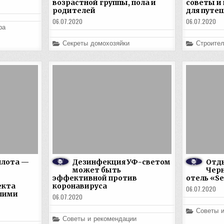
возрастной группы, пола и
советы и
родителей
для путе
06.07.2020
06.07.2020
ра
Posted
Posted
Секреты домохозяйки
Строител
in
in
плота —
Дезинфекция УФ-светом
Отды
может быть
Черн
эффективной против
отель «Se
екта
коронавируса
06.07.2020
шими
06.07.2020
Posted
Советы 
in
Posted
Советы и рекомендации