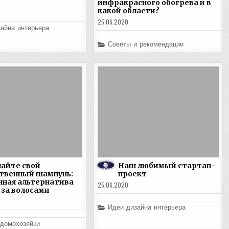
инфракрасного обогрева и в
какой области?
25.06.2020
айна интерьера
Posted
Советы и рекомендации
in
айте свой
Наш любимый стартап-
твенный шампунь:
проект
нная альтернатива
25.06.2020
 за волосами
Posted
Идеи дизайна интерьера
in
 домохозяйки