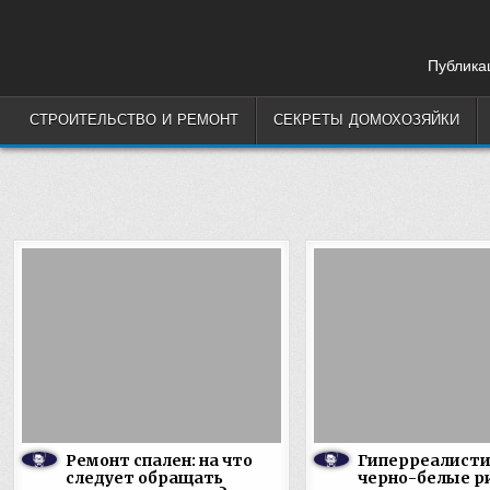
Skip
to
content
Публикац
СТРОИТЕЛЬСТВО И РЕМОНТ
СЕКРЕТЫ ДОМОХОЗЯЙКИ
Ремонт спален: на что
Гиперреалист
следует обращать
черно-белые р