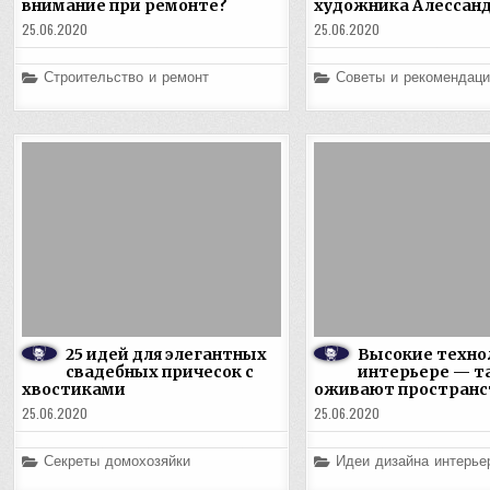
внимание при ремонте?
художника Алессанд
25.06.2020
25.06.2020
Posted
Posted
Строительство и ремонт
Советы и рекомендаци
in
in
25 идей для элегантных
Высокие техно
свадебных причесок с
интерьере — т
хвостиками
оживают пространс
25.06.2020
25.06.2020
Posted
Posted
Секреты домохозяйки
Идеи дизайна интерье
in
in