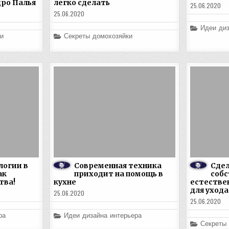
ро Палья
легко сделать
25.06.2020
25.06.2020
Posted
Идеи диз
in
Posted
и
Секреты домохозяйки
in
логии в
Современная техника
Сдел
ак
приходит на помощь в
собс
тва!
кухне
естестве
для ухода
25.06.2020
25.06.2020
Posted
ра
Идеи дизайна интерьера
in
Posted
Секреты