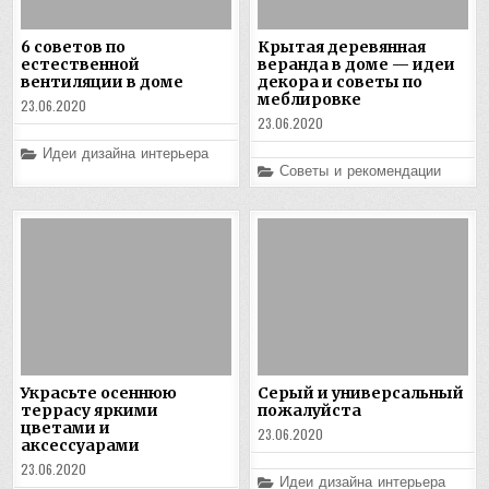
6 советов по
Крытая деревянная
естественной
веранда в доме — идеи
вентиляции в доме
декора и советы по
меблировке
23.06.2020
23.06.2020
Posted
Идеи дизайна интерьера
in
Posted
Советы и рекомендации
in
Украсьте осеннюю
Серый и универсальный
террасу яркими
пожалуйста
цветами и
23.06.2020
аксессуарами
23.06.2020
Posted
Идеи дизайна интерьера