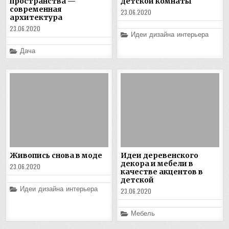
пространства —
детской комнаты
современная
23.06.2020
архитектура
23.06.2020
Posted
Идеи дизайна интерьера
in
Posted
Дача
in
Живопись снова в моде
Идеи деревенского
декора и мебели в
23.06.2020
качестве акцентов в
детской
Posted
Идеи дизайна интерьера
23.06.2020
in
Posted
Мебель
in