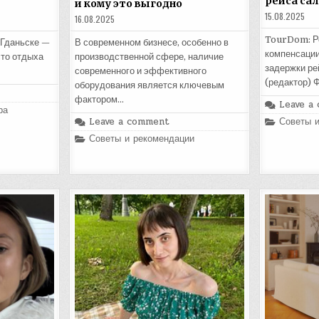
рейса са
и кому это выгодно
15.08.2025
16.08.2025
TourDom: Ро
 Гданьске —
В современном бизнесе, особенно в
компенсации
сто отдыха
производственной сфере, наличие
задержки ре
современного и эффективного
(редактор) 
оборудования является ключевым
фактором…
Leave a
ра
Posted
Leave a comment
Советы 
in
Posted
Советы и рекомендации
in