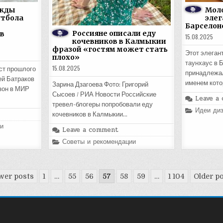
ежды
Мол
утбола
элег
Барселон
Россияне описали еду
в
15.08.2025
кочевников в Калмыкии
фразой «гостям может стать
Этот элеган
плохо»
таунхаус в 
15.08.2025
ст прошлого
принадлежал
ей Батраков
именем кот
Зарина Дзагоева Фото: Григорий
зон в МИР
Сысоев / РИА Новости Российские
Leave a
тревел-блогеры попробовали еду
Posted
Идеи диз
кочевников в Калмыкии…
in
и
Leave a comment
Posted
Советы и рекомендации
in
wer posts
1
…
55
56
57
58
59
…
1 104
Older p