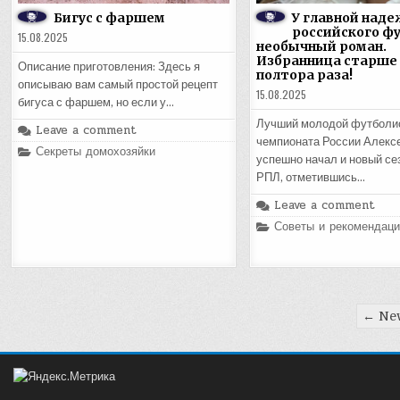
Бигус с фаршем
У главной над
российского ф
15.08.2025
необычный роман.
Избранница старше 
Описание приготовления: Здесь я
полтора раза!
описываю вам самый простой рецепт
15.08.2025
бигуса с фаршем, но если у…
Лучший молодой футболи
Leave a comment
чемпионата России Алекс
Posted
Секреты домохозяйки
успешно начал и новый се
in
РПЛ, отметившись…
Leave a comment
Posted
Советы и рекомендаци
in
Пагинация
← Ne
записей