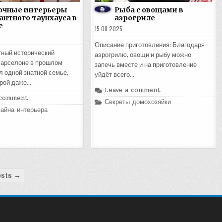
очные интерьеры
Рыба с овощами в
антного таунхауса в
аэрогриле
е
15.08.2025
Описание приготовления: Благодаря
тный исторический
аэрогрилю, овощи и рыбу можно
Барселоне в прошлом
запечь вместе и на приготовление
 одной знатной семье,
уйдёт всего…
орой даже…
Leave a comment
 comment
Posted
Секреты домохозяйки
in
айна интерьера
osts →