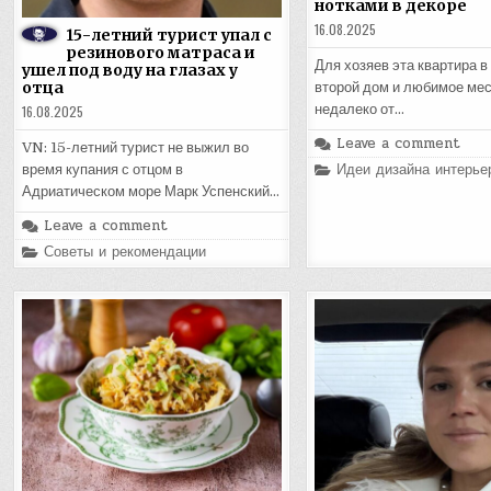
нотками в декоре
16.08.2025
15-летний турист упал с
резинового матраса и
Для хозяев эта квартира в
ушел под воду на глазах у
отца
второй дом и любимое ме
недалеко от…
16.08.2025
Leave a comment
VN: 15-летний турист не выжил во
Posted
Идеи дизайна интерье
время купания с отцом в
in
Адриатическом море Марк Успенский…
Leave a comment
Posted
Советы и рекомендации
in