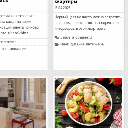
лата
квартиры
15.08.2025
ссиянке отказали в
Черный цвет не часто можно встретить
 за салат во время
в оформлении элегантных парижских
йсаЕлизавета Гринберг
интерьеров, в этой квартире в…
Фото: Shatokhina…
Leave a comment
 comment
Posted
Идеи дизайна интерьера
in
и рекомендации