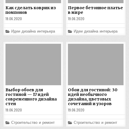
Как сделать коврик из
Первое бетонное платье
помпонов
в мире
19.06.2020
19.06.2020
Posted
Posted
Идеи дизайна интерьера
Идеи дизайна интерьера
in
in
Выбор обоев для
Обои для гостиной: 30
гостиной — 17 идей
идей необычного
современного дизайна
дизайна, цветовых
стен
сочетаний и узоров
19.06.2020
19.06.2020
Posted
Posted
Строительство и ремонт
Строительство и ремонт
in
in