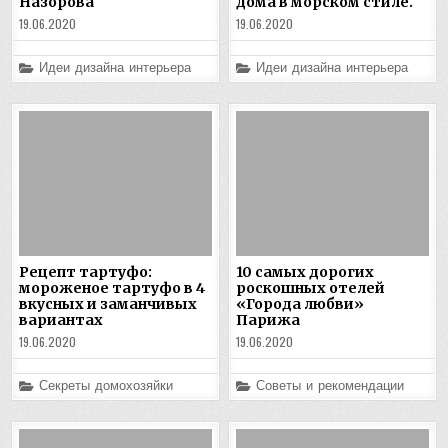
Назорова
дома в морском стиле.
19.06.2020
19.06.2020
Posted
Posted
Идеи дизайна интерьера
Идеи дизайна интерьера
in
in
Рецепт тартуфо:
10 самых дорогих
мороженое тартуфо в 4
роскошных отелей
вкусных и заманчивых
«Города любви»
вариантах
Парижа
19.06.2020
19.06.2020
Posted
Posted
Секреты домохозяйки
Советы и рекомендации
in
in