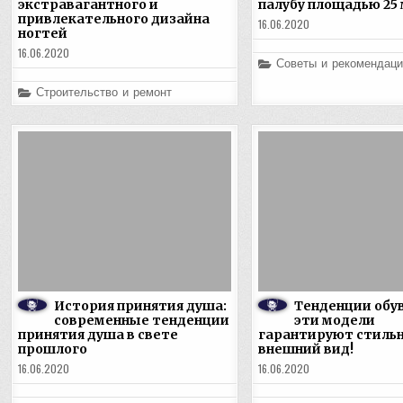
экстравагантного и
палубу площадью 25 
привлекательного дизайна
16.06.2020
ногтей
16.06.2020
Posted
Советы и рекомендаци
in
Posted
Строительство и ремонт
in
История принятия душа:
Тенденции обув
современные тенденции
эти модели
принятия душа в свете
гарантируют стиль
прошлого
внешний вид!
16.06.2020
16.06.2020