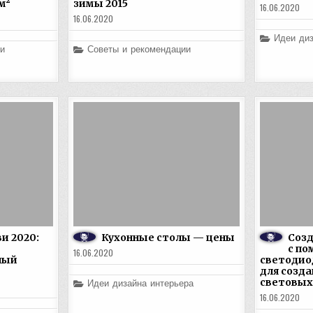
м²
зимы 2015
16.06.2020
16.06.2020
Posted
Идеи диз
in
Posted
и
Советы и рекомендации
in
и 2020:
Кухонные столы — цены
Созд
с п
16.06.2020
ный
светодио
для созд
Posted
световых
Идеи дизайна интерьера
in
16.06.2020