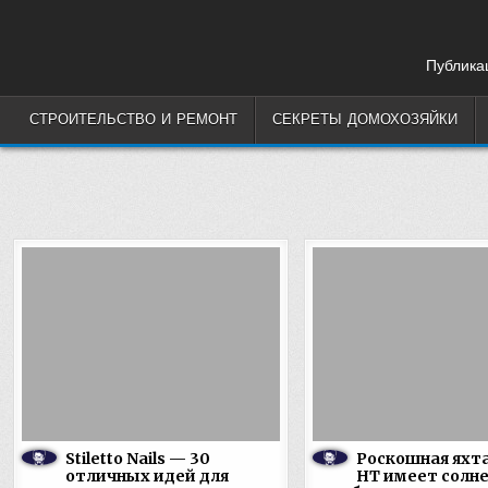
Skip
to
content
Публикац
СТРОИТЕЛЬСТВО И РЕМОНТ
СЕКРЕТЫ ДОМОХОЗЯЙКИ
Stiletto Nails — 30
Роскошная яхта
отличных идей для
HT имеет солн