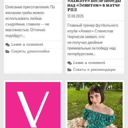
«Ахмате» после победы
над «Зенитом» в матче
Описание приготовления: По
РПЛ
желанию грибы можно
12.08.2025
использовать любые
съедобные, главное — не
Главный тренер футбольного
маслянистые. Отлично
клуба «Ахмат» Станислав
подойдут:…
Черчесов заявил, что
не получал двойные
Leave a comment
премиальные за победу над
Posted
Секреты домохозяйки
петербургским…
in
Leave a comment
Posted
Советы и рекомендации
in