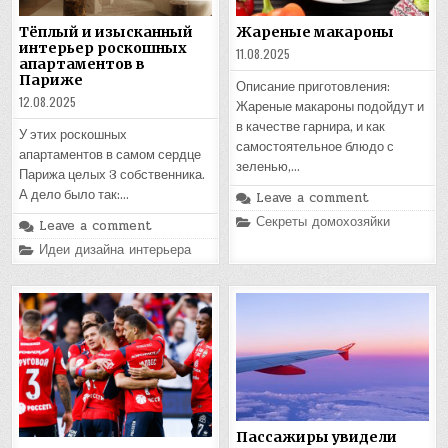
Тёплый и изысканный
Жареные макароны
интерьер роскошных
11.08.2025
апартаментов в
Париже
Описание приготовления:
12.08.2025
Жареные макароны подойдут и
в качестве гарнира, и как
У этих роскошных
самостоятельное блюдо с
апартаментов в самом сердце
зеленью,…
Парижа целых 3 собственника.
А дело было так:…
Leave a comment
Posted
Секреты домохозяйки
Leave a comment
in
Posted
Идеи дизайна интерьера
in
Пассажиры увидели