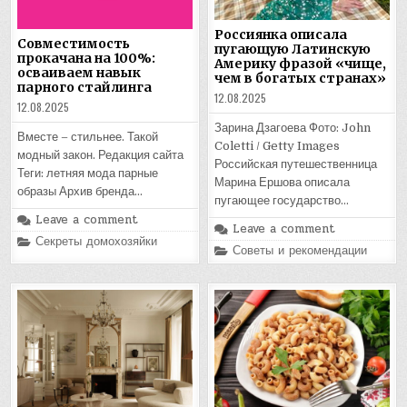
Россиянка описала
Совместимость
пугающую Латинскую
прокачана на 100%:
Америку фразой «чище,
осваиваем навык
чем в богатых странах»
парного стайлинга
12.08.2025
12.08.2025
Зарина Дзагоева Фото: John
Вместе – стильнее. Такой
Coletti / Getty Images
модный закон. Редакция сайта
Российская путешественница
Теги: летняя мода парные
Марина Ершова описала
образы Архив бренда…
пугающее государство…
Leave a comment
Leave a comment
Posted
Секреты домохозяйки
Posted
Советы и рекомендации
in
in