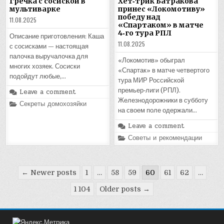
Гречка с сосиской в
Хет‑трик Батракова
мультиварке
принес «Локомотиву»
победу над
11.08.2025
«Спартаком» в матче
4‑го тура РПЛ
Описание приготовления: Каша
11.08.2025
с сосисками — настоящая
палочка выручалочка для
«Локомотив» обыграл
многих хозяек. Сосиски
«Спартак» в матче четвертого
подойдут любые,…
тура МИР Российской
премьер‑лиги (РПЛ).
Leave a comment
Железнодорожники в субботу
Posted
Секреты домохозяйки
in
на своем поле одержали…
Leave a comment
Posted
Советы и рекомендации
in
Пагинация
← Newer posts
1
…
58
59
60
61
62
…
записей
1 104
Older posts →