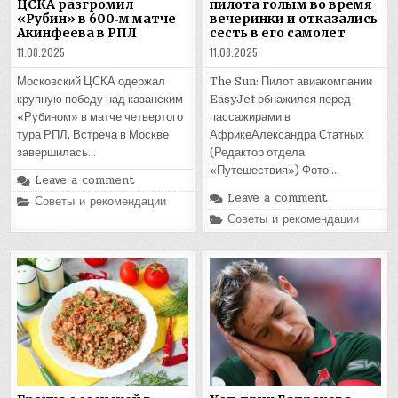
пилота голым во время
ЦСКА разгромил
вечеринки и отказались
«Рубин» в 600‑м матче
сесть в его самолет
Акинфеева в РПЛ
11.08.2025
11.08.2025
The Sun: Пилот авиакомпании
Московский ЦСКА одержал
EasyJet обнажился перед
крупную победу над казанским
пассажирами в
«Рубином» в матче четвертого
АфрикеАлександра Статных
тура РПЛ. Встреча в Москве
(Редактор отдела
завершилась…
«Путешествия») Фото:…
Leave a comment
Leave a comment
Posted
Советы и рекомендации
in
Posted
Советы и рекомендации
in