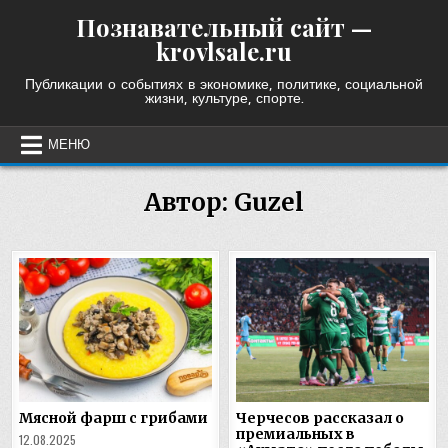
Skip
Познавательный сайт —
to
krovlsale.ru
content
Публикации о событиях в экономике, политике, социальной
жизни, культуре, спорте.
МЕНЮ
Автор:
Guzel
Мясной фарш с грибами
Черчесов рассказал о
премиальных в
12.08.2025