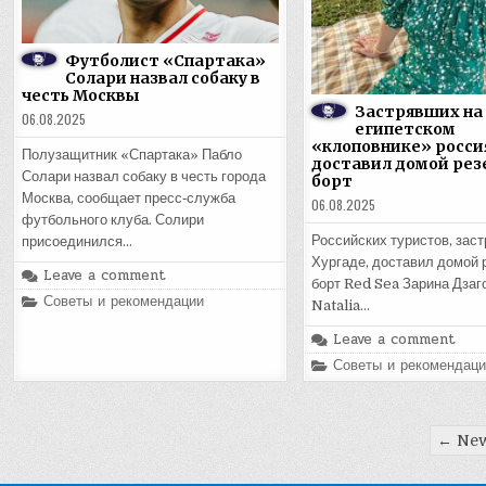
Футболист «Спартака»
Солари назвал собаку в
честь Москвы
Застрявших на 
06.08.2025
египетском
«клоповнике» росси
Полузащитник «Спартака» Пабло
доставил домой ре
Солари назвал собаку в честь города
борт
Москва, сообщает пресс‑служба
06.08.2025
футбольного клуба. Солири
Российских туристов, зас
присоединился…
Хургаде, доставил домой 
Leave a comment
борт Red Sea Зарина Дзаг
Posted
Советы и рекомендации
Natalia…
in
Leave a comment
Posted
Советы и рекомендаци
in
Пагинация
← New
записей