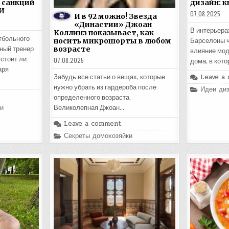
 санкций
дизайн: к
И
07.08.2025
И в 92 можно! Звезда
«Династии» Джоан
В интерьера
Коллинз показывает, как
тбольного
носить микрошорты в любом
Барселоны ч
возрасте
ный тренер
влияние мод
стоит ли
07.08.2025
дома, в кот
аря
Leave a
Забудь все статьи о вещах, которые
нужно убрать из гардероба после
Posted
Идеи диз
in
определенного возраста.
и
Великолепная Джоан…
Leave a comment
Posted
Секреты домохозяйки
in