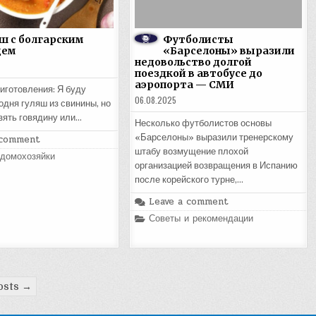
ш с болгарским
Футболисты
цем
«Барселоны» выразили
недовольство долгой
поездкой в автобусе до
аэропорта — СМИ
иготовления: Я буду
06.08.2025
одня гуляш из свинины, но
зять говядину или…
Несколько футболистов основы
«Барселоны» выразили тренерскому
 comment
штабу возмущение плохой
 домохозяйки
организацией возвращения в Испанию
после корейского турне,…
Leave a comment
Posted
Советы и рекомендации
in
osts →