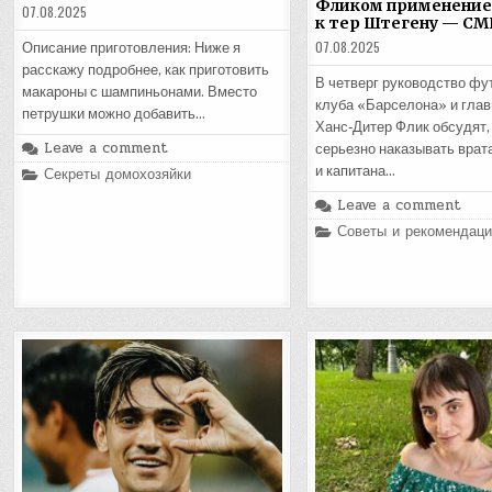
Фликом применение
07.08.2025
к тер Штегену — СМ
07.08.2025
Описание приготовления: Ниже я
расскажу подробнее, как приготовить
В четверг руководство фу
макароны с шампиньонами. Вместо
клуба «Барселона» и глав
петрушки можно добавить…
Ханс‑Дитер Флик обсудят, 
Leave a comment
серьезно наказывать врат
Posted
и капитана…
Секреты домохозяйки
in
Leave a comment
Posted
Советы и рекомендаци
in