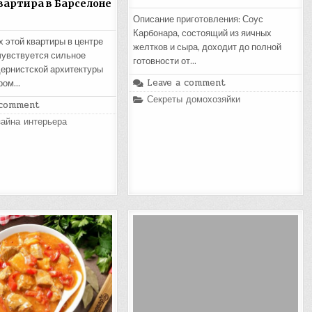
вартира в Барселоне
Описание приготовления: Соус
Карбонара, состоящий из яичных
х этой квартиры в центре
желтков и сыра, доходит до полной
увствуется сильное
готовности от…
ернистской архитектуры
Leave a comment
ором…
Posted
Секреты домохозяйки
 comment
in
айна интерьера