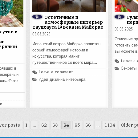
Эстетичные и
Гуля
атмосферные интерьер
пер
таунхауса 19 века на Майорке
06.08.2025
сутки в
06.08.2025
Описание пр
ян
Испанский остров Майорка пропитан
готовить сег
зервный
особой атмосферой истории и
вы можете в
искусства, которая манит
Leave a
путешественников со всего мира….
Posted
Секреты
трявших в
Leave a comment
in
резервный
Posted
Идеи дизайна интерьера
оева Фото:
in
и
er posts
1
…
62
63
64
65
66
…
1 104
Older p