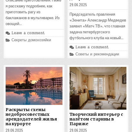
Описание приготовления: Ниже
29.06.2025
я расскажу подробнее, как
приготовить рагу из
Председатель правления
баклажанов в мультиварке. Из
«Зенита» Александр Медведев
овощей…
заявил «Матч ТВ», что главная
задача петербургского
Leave a comment
футбольного клуба на новый…
Posted
Секреты домохозяйки
in
Leave a comment
Posted
Советы и рекомендации
in
Раскрыты схемы
недобросовестных
Творческий интерьер с
арендодателей жилья
налётом старины в
на курорте
Париже
29.06.2025
29.06.2025