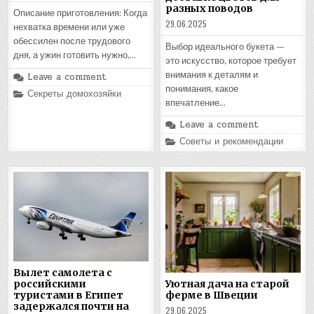
разных поводов
Описание приготовления: Когда
29.06.2025
нехватка времени или уже
обессилен после трудового
Выбор идеального букета —
дня, а ужин готовить нужно,…
это искусство, которое требует
внимания к деталям и
Leave a comment
понимания, какое
Posted
Секреты домохозяйки
in
впечатление…
Leave a comment
Posted
Советы и рекомендации
in
Вылет самолета с
российскими
Уютная дача на старой
туристами в Египет
ферме в Швеции
задержался почти на
29.06.2025