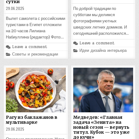
сутки
29.06.2025
По доброй традиции по
субботам мы делимся
Вылет самолета с российскими
фотографиями уютных
туристами в Египет отложили
шведских летних домиков. И
на 20 часов Лилиана
сегодняшний расположился…
Набиуллина (редактор) Фото:…
Leave a comment
Leave a comment
Posted
Идеи дизайна интерьера
Posted
Советы и рекомендации
in
in
Рагу из баклажанов в
Медведев: «Главная
мультиварке
задача «Зенита» на
новый сезон — вернуть
29.06.2025
титул. Кубок — это уже
до кучи»