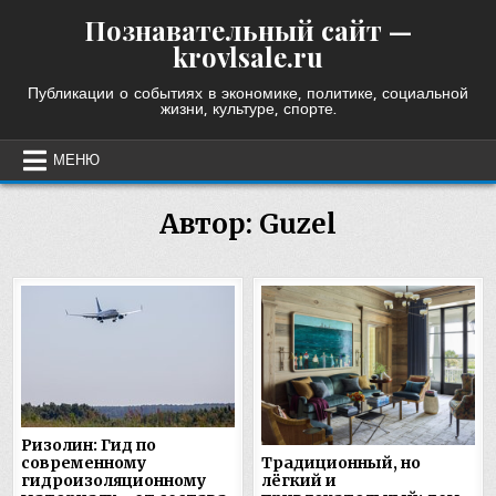
Skip
Познавательный сайт —
to
krovlsale.ru
content
Публикации о событиях в экономике, политике, социальной
жизни, культуре, спорте.
МЕНЮ
Автор:
Guzel
Ризолин: Гид по
современному
Традиционный, но
гидроизоляционному
лёгкий и