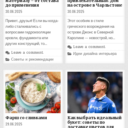
материалу – от состава
привлекательный: дом
до применения
на острове в Чарльстоне
30.06.2025
30.06.2025
Привет, друзья! Если вы когда-
Этот особняк в стиле
либо сталкивались с
греческого возрождения на
вопросами гидроизоляции
острове Джонс в Северной
кровли, фундамента или
Каролине — новострой, но…
других конструкций, то…
Leave a comment
Leave a comment
Posted
Идеи дизайна интерьера
in
Posted
Советы и рекомендации
in
Фарш со сливками
Как выбрать идеальный
букет: советы по
29.06.2025
доставке цветов для