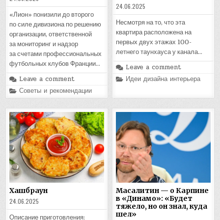
24.06.2025
«Лион» понизили до второго
Несмотря на то, что эта
по силе дивизиона по решению
квартира расположена на
организации, ответственной
первых двух этажах 100-
за мониторинг и надзор
летнего таунхауса у канала…
за счетами профессиональных
футбольных клубов Франции…
Leave a comment
Posted
Leave a comment
Идеи дизайна интерьера
in
Posted
Советы и рекомендации
in
Хашбраун
Масалитин — о Карпине
в «Динамо»: «Будет
24.06.2025
тяжело, но он знал, куда
шел»
Описание приготовления: