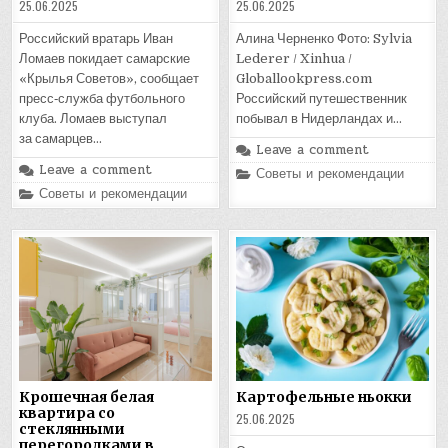
25.06.2025
25.06.2025
Алина Черненко Фото: Sylvia
Российский вратарь Иван
Lederer / Xinhua /
Ломаев покидает самарские
Globallookpress.com
«Крылья Советов», сообщает
Российский путешественник
пресс‑служба футбольного
побывал в Нидерландах и…
клуба. Ломаев выступал
за самарцев…
Leave a comment
Leave a comment
Posted
Советы и рекомендации
in
Posted
Советы и рекомендации
in
Крошечная белая
Картофельные ньокки
квартира со
25.06.2025
стеклянными
перегородками в