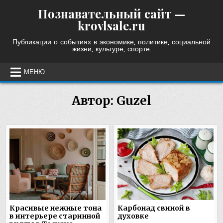
Skip
Познавательный сайт —
to
krovlsale.ru
content
Публикации о событиях в экономике, политике, социальной
жизни, культуре, спорте.
МЕНЮ
Автор:
Guzel
Красивые нежные тона
Карбонад свиной в
в интерьере старинной
духовке