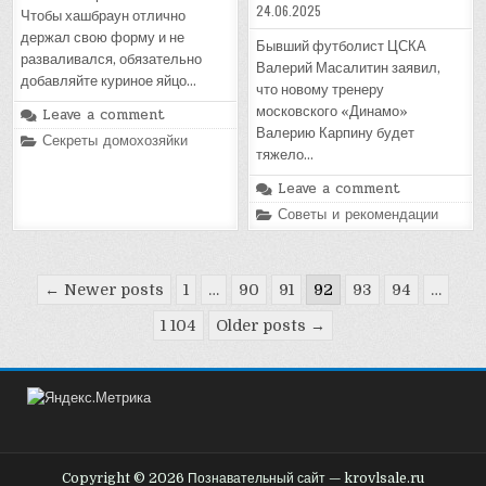
24.06.2025
Чтобы хашбраун отлично
держал свою форму и не
Бывший футболист ЦСКА
разваливался, обязательно
Валерий Масалитин заявил,
добавляйте куриное яйцо…
что новому тренеру
московского «Динамо»
Leave a comment
Валерию Карпину будет
Posted
Секреты домохозяйки
in
тяжело…
Leave a comment
Posted
Советы и рекомендации
in
Пагинация
← Newer posts
1
…
90
91
92
93
94
…
записей
1 104
Older posts →
Copyright © 2026 Познавательный сайт — krovlsale.ru