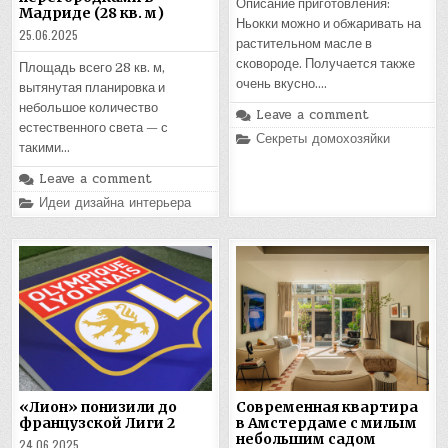
Описание приготовления:
Мадриде (28 кв. м)
Ньокки можно и обжаривать на
25.06.2025
растительном масле в
сковороде. Получается также
Площадь всего 28 кв. м,
очень вкусно….
вытянутая планировка и
небольшое количество
Leave a comment
естественного света — с
Posted
Секреты домохозяйки
такими…
in
Leave a comment
Posted
Идеи дизайна интерьера
in
«Лион» понизили до
Современная квартира
французской Лиги 2
в Амстердаме с милым
небольшим садом
24.06.2025