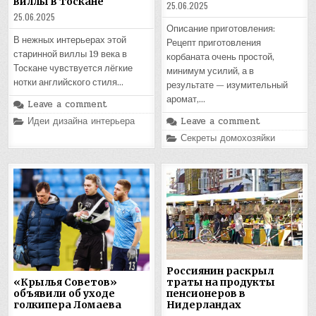
виллы в Тоскане
25.06.2025
25.06.2025
Описание приготовления:
В нежных интерьерах этой
Рецепт приготовления
старинной виллы 19 века в
корбаната очень простой,
Тоскане чувствуется лёгкие
минимум усилий, а в
нотки английского стиля…
результате — изумительный
аромат,…
Leave a comment
Posted
Идеи дизайна интерьера
Leave a comment
in
Posted
Секреты домохозяйки
in
Россиянин раскрыл
траты на продукты
«Крылья Советов»
пенсионеров в
объявили об уходе
Нидерландах
голкипера Ломаева