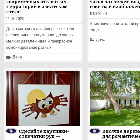
современных открытых
часов на свежем во
территорий в азиатском
советы и изображен
стиле
11.09.2020
14.09.2020
Вниманию почитателей пр
Для азиатского дизайнерского стиля
сада!
специфична продуманная до очень
Posted
Дача
мелких деталей идея и прекрасное
in
комбинирование разных…
Posted
Дача
in
Сделайте картинки-
Висячие деревь
отпечатки рук —
для романтиче