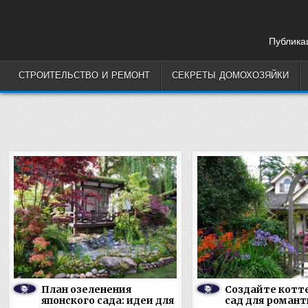
Skip
to
content
Публикац
СТРОИТЕЛЬСТВО И РЕМОНТ
СЕКРЕТЫ ДОМОХОЗЯЙКИ
План озеленения
Создайте кот
японского сада: идеи для
сад для роман