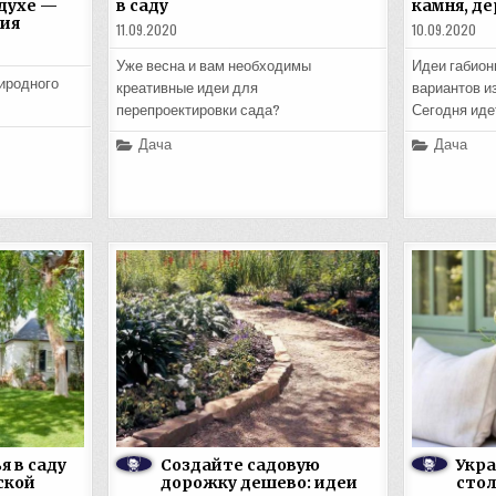
здухе —
в саду
камня, де
ия
11.09.2020
10.09.2020
Уже весна и вам необходимы
Идеи габион
иродного
креативные идеи для
вариантов из
перепроектировки сада?
Сегодня иде
Posted
Posted
Дача
Дача
in
in
я в саду
Создайте садовую
Укра
ской
дорожку дешево: идеи
стол