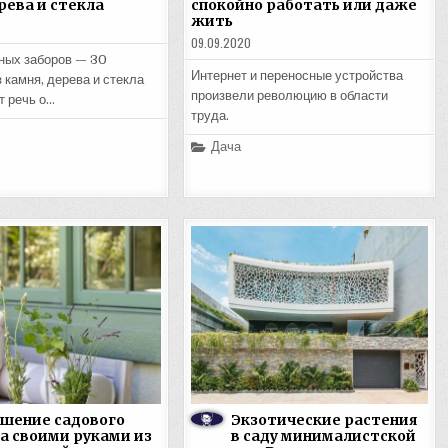
рева и стекла
спокойно работать или даже
жить
09.09.2020
ных заборов — 30
Интернет и переносные устройства
 камня, дерева и стекла
произвели революцию в области
т речь о…
труда.
Posted
Дача
in
шение садового
Экзотические растения
а своими руками из
в саду минималистской