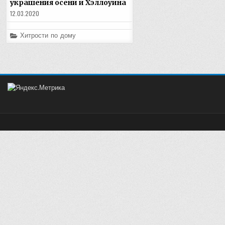
украшения осени и Хэллоуина
12.03.2020
Posted
Хитрости по дому
in