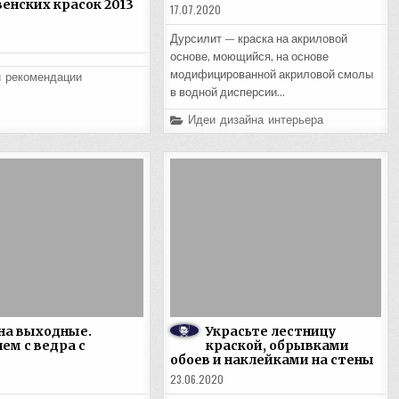
енских красок 2013
17.07.2020
Дурсилит — краска на акриловой
основе, моющийся, на основе
модифицированной акриловой смолы
и рекомендации
в водной дисперсии…
Posted
Идеи дизайна интерьера
in
на выходные.
Украсьте лестницу
ем с ведра с
краской, обрывками
обоев и наклейками на стены
23.06.2020