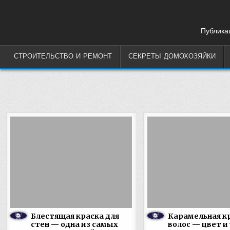
Skip
to
content
Публикац
СТРОИТЕЛЬСТВО И РЕМОНТ
СЕКРЕТЫ ДОМОХОЗЯЙКИ
Блестящая краска для
Карамельная кр
стен — одна из самых
волос — цвет и 