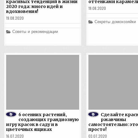
красивых тенденций в жизни
оттенками карамел
2020 года: много идей и
19.08.2020
вдохновения!
19.08.2020
Posted
Секреты домохозяйки
in
Posted
Советы и рекомендации
in
6 осенних растений,
Сделайте краск
создающих грандиозную
ржавчины
игру красок в саду и в
самостоятельно: это
цветочных ящиках
просто!
16.07.2020
03.07.2020