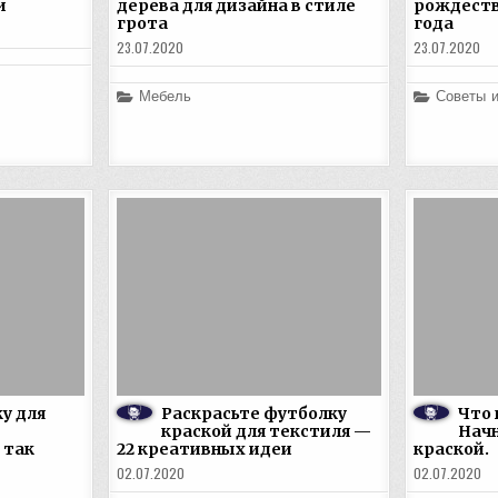
и
дерева для дизайна в стиле
рождеств
грота
года
23.07.2020
23.07.2020
Posted
Posted
Мебель
Советы 
in
in
у для
Раскрасьте футболку
Что 
краской для текстиля —
Начн
 так
22 креативных идеи
краской.
02.07.2020
02.07.2020