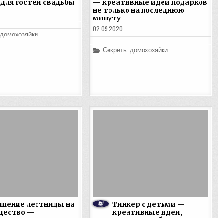
 для гостей свадьбы
— креативные идеи подарков
не только на последнюю
минуту
02.09.2020
 домохозяйки
Posted
Секреты домохозяйки
in
шение лестницы на
Тинкер с детьми —
дество —
креативные идеи,