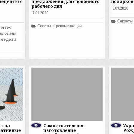
рецепты с
предложения для спокойного
подарков
рабочего дня
15.09.2020
17.09.2020
Posted
Секреты
in
Posted
Советы и рекомендации
ля тех
in
половины
е идеи и
т на
Самостоятельное
Укра
еативные
изготовление
Рож