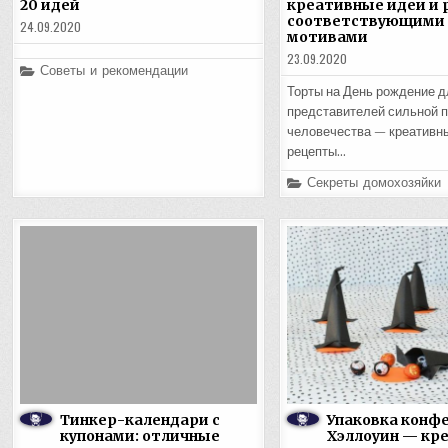
20 идей
креативные идеи и 
соответствующими
24.09.2020
мотивами
23.09.2020
Posted
Советы и рекомендации
in
Торты на День рождение д
представителей сильной 
человечества — креативны
рецепты…
Posted
Секреты домохозяйки
in
Тинкер-календари с
Упаковка конфе
купонами: отличные
Хэллоуин — кр