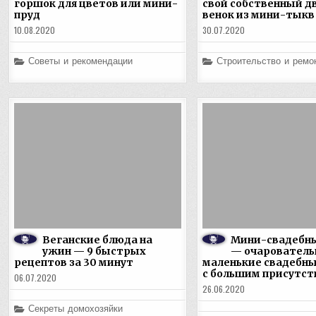
горшок для цветов или мини-
свой собственный д
пруд
венок из мини-тыкв
10.08.2020
30.07.2020
Posted
Posted
Советы и рекомендации
Строительство и ремо
in
in
Веганские блюда на
Мини-свадебн
ужин — 9 быстрых
— очаровател
рецептов за 30 минут
маленькие свадебн
с большим присутс
06.07.2020
26.06.2020
Posted
Секреты домохозяйки