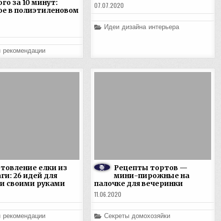
о за 10 минут:
07.07.2020
е в полиэтиленовом
Posted
Идеи дизайна интерьера
in
и рекомендации
товление елки из
Рецепты тортов —
ги: 26 идей для
мини-пирожные на
и своими руками
палочке для вечеринки
11.06.2020
Posted
и рекомендации
Секреты домохозяйки