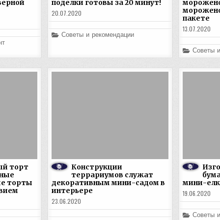
верной
поделки готовы за 20 минут!
мороженог
морожено
20.07.2020
пакете
13.07.2020
Posted
Советы и рекомендации
in
нт
Posted
Советы 
in
ый торт
Конструкции
Изго
ьные
террариумов служат
бума
ые торты
декоративным мини-садом в
мини-елк
твием
интерьере
19.06.2020
23.06.2020
Posted
Советы 