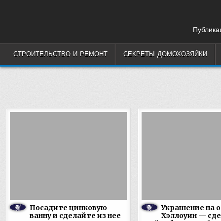
Skip
to
content
Публикац
СТРОИТЕЛЬСТВО И РЕМОНТ
СЕКРЕТЫ ДОМОХОЗЯЙКИ
Посадите цинковую
Украшение на о
ванну и сделайте из нее
Хэллоуин — сд