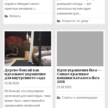
ходом и обещают много
домашнего входа — вот
приятных вечерков с…
несколько жуткие идеи
украшения для…
Posted
Мебель
in
Posted
Хитрости по дому
in
Дерево бонсай как
Идеи украшения Ikea —
идеальное украшение
Самые красивые
для внутреннего сада
новинки каталога Ikea
2018
23.09.2020
23.09.2020
Из Бонсай, это популярное
увлечения для некоторых, тоже
Posted
Советы и рекомендации
in
может быть таинственной и
чрезвычайно необычной