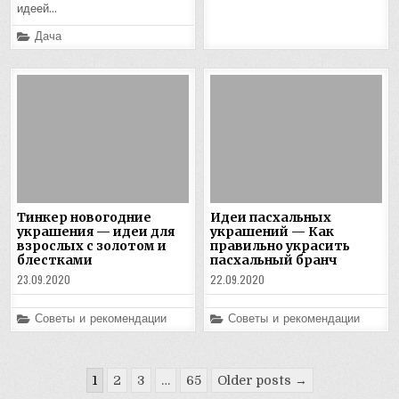
идеей…
Posted
Дача
in
Тинкер новогодние
Идеи пасхальных
украшения — идеи для
украшений — Как
взрослых с золотом и
правильно украсить
блестками
пасхальный бранч
23.09.2020
22.09.2020
Posted
Posted
Советы и рекомендации
Советы и рекомендации
in
in
Пагинация
1
2
3
…
65
Older posts →