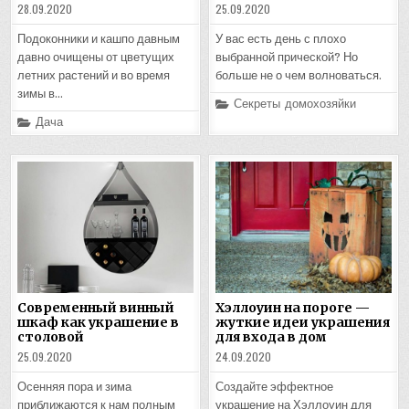
28.09.2020
25.09.2020
Подоконники и кашпо давным
У вас есть день с плохо
давно очищены от цветущих
выбранной прической? Но
летних растений и во время
больше не о чем волноваться.
зимы в…
Posted
Секреты домохозяйки
in
Posted
Дача
in
Современный винный
Хэллоуин на пороге —
шкаф как украшение в
жуткие идеи украшения
столовой
для входа в дом
25.09.2020
24.09.2020
Осенняя пора и зима
Создайте эффектное
приближаются к нам полным
украшение на Хэллоуин для