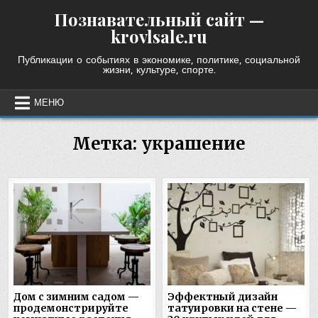
Skip
Познавательный сайт —
to
krovlsale.ru
content
Публикации о событиях в экономике, политике, социальной
жизни, культуре, спорте.
МЕНЮ
Метка:
украшение
Дом с зимним садом —
Эффектный дизайн
продемонстрируйте
татуировки на стене —