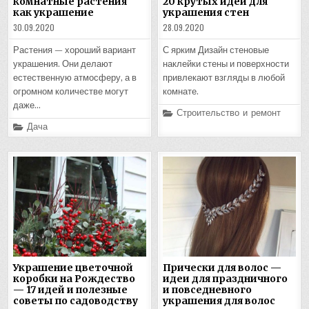
комнатные растения
20 крутых идей для
как украшение
украшения стен
30.09.2020
28.09.2020
Растения — хороший вариант
С ярким Дизайн стеновые
украшения. Они делают
наклейки стены и поверхности
естественную атмосферу, а в
привлекают взгляды в любой
огромном количестве могут
комнате.
даже…
Posted
Строительство и ремонт
in
Posted
Дача
in
Украшение цветочной
Прически для волос —
коробки на Рождество
идеи для праздничного
— 17 идей и полезные
и повседневного
советы по садоводству
украшения для волос