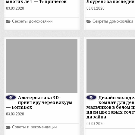
многих лет — 15 причесок
Лоуренс за последни
03.03.2020
03.03.2020
Posted
Posted
Секреты домохозяйки
Секреты домохозяйки
in
in
Альтернатива 3D-
Дизайн молод
принтеру через вакуум
комнат для дев
— FormBox
мальчиков в белом 
идеи цветовых соче
03.03.2020
дизайна
03.03.2020
Posted
Советы и рекомендации
in