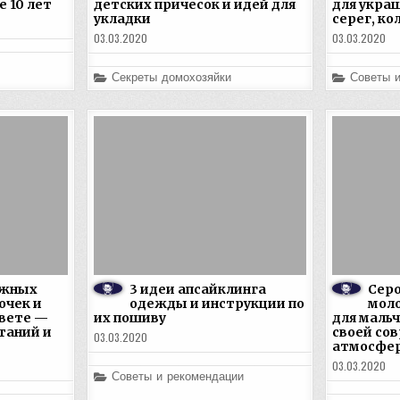
е 10 лет
детских причесок и идей для
для укра
укладки
серег, ко
03.03.2020
03.03.2020
Posted
Posted
Секреты домохозяйки
Советы 
in
in
ежных
3 идеи апсайклинга
Серо
очек и
одежды и инструкции по
мол
цвете —
их пошиву
для маль
таний и
своей со
03.03.2020
атмосфе
03.03.2020
Posted
Советы и рекомендации
in