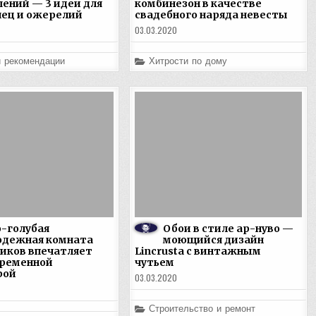
шений — 3 идеи для
комбинезон в качестве
лец и ожерелий
свадебного наряда невесты
03.03.2020
Posted
и рекомендации
Хитрости по дому
in
-голубая
Обои в стиле ар-нуво —
одежная комната
моющийся дизайн
чиков впечатляет
Lincrusta с винтажным
временной
чутьем
рой
03.03.2020
Posted
Строительство и ремонт