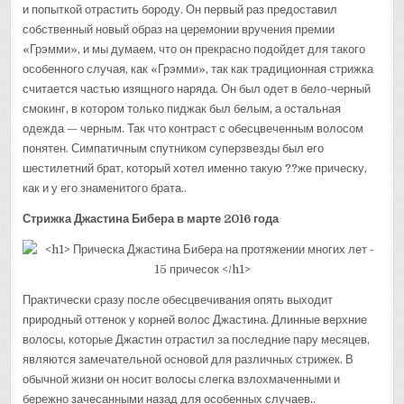
и попыткой отрастить бороду. Он первый раз предоставил
собственный новый образ на церемонии вручения премии
«Грэмми», и мы думаем, что он прекрасно подойдет для такого
особенного случая, как «Грэмми», так как традиционная стрижка
считается частью изящного наряда. Он был одет в бело-черный
смокинг, в котором только пиджак был белым, а остальная
одежда — черным. Так что контраст с обесцвеченным волосом
понятен. Симпатичным спутником суперзвезды был его
шестилетний брат, который хотел именно такую ??же прическу,
как и у его знаменитого брата..
Стрижка Джастина Бибера в марте 2016 года
Практически сразу после обесцвечивания опять выходит
природный оттенок у корней волос Джастина. Длинные верхние
волосы, которые Джастин отрастил за последние пару месяцев,
являются замечательной основой для различных стрижек. В
обычной жизни он носит волосы слегка взлохмаченными и
бережно зачесанными назад для особенных случаев..