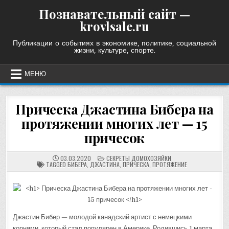
Skip
Познавательный сайт —
to
krovlsale.ru
content
Публикации о событиях в экономике, политике, социальной
жизни, культуре, спорте.
МЕНЮ
Прическа Джастина Бибера на
протяжении многих лет — 15
причесок
POSTED
03.03.2020
СЕКРЕТЫ ДОМОХОЗЯЙКИ
IN
TAGGED
БИБЕРА
,
ДЖАСТИНА
,
ПРИЧЕСКА
,
ПРОТЯЖЕНИЕ
Джастин Бибер — молодой канадский артист с немецкими
корнями, который стал популярен в Америке. Родившись 1 марта