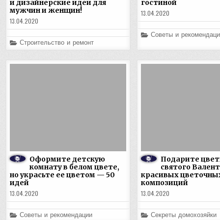
и дизайнерские идеи для
гостиной
мужчин и женщин!
13.04.2020
13.04.2020
Posted
Советы и рекомендаци
in
Posted
Строительство и ремонт
in
Оформите детскую
Подарите цвет
комнату в белом цвете,
святого Валент
но украсьте ее цветом — 50
красивых цветочны
идей
композиций
13.04.2020
13.04.2020
Posted
Posted
Советы и рекомендации
Секреты домохозяйки