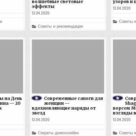
волшебные световые
узоров и 
эффекты
13.04.2020
13.04.2020
Posted
и
Советы 
in
Posted
Советы и рекомендации
in
ы на День
Современные сапоги для
Сов
ина — 20
женщин —
Shag
х
вдохновляющие наряды от
ворсом M
звезд
взгляды 
13.04.2020
13.04.2020
Posted
Posted
Секреты домохозяйки
Советы 