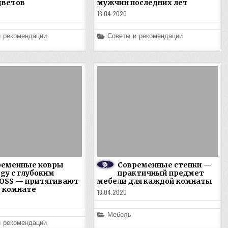
цветов
мужчин последних лет
13.04.2020
Posted
и рекомендации
Советы и рекомендации
in
ременные ковры
Современные стенки —
gy с глубоким
практичный предмет
OSS — притягивают
мебели для каждой комнаты
в комнате
13.04.2020
Posted
Мебель
in
и рекомендации